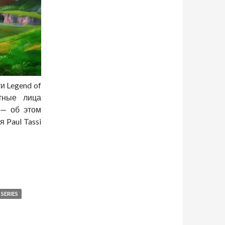
и Legend of
стные лица
 — об этом
 Paul Tassi
f Zelda плохая затея.
 SERIES