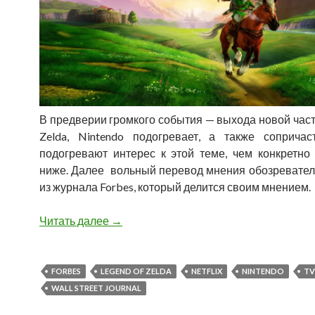
В предверии громкого события — выхода новой част
Zelda, Nintendo подогревает, а также соприча
подогревают интерес к этой теме, чем конкретно
ниже. Далее вольный перевод мнения обозревателя
из журнала Forbes, который делится своим мнением.
Читать далее
10 причин почему тв-сериал по Legend o
→
FORBES
LEGEND OF ZELDA
NETFLIX
NINTENDO
TV
WALL STREET JOURNAL