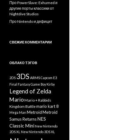
Про PowerSlave: Exhumed и
другие порты классики от
Nightdive Studios
Про Nintendo и дефицит
СВЕЖИЕ КОММЕНТАРИИ
ОБЛАКО ТЭГОВ
3DS
ARMS
2DS
Capcom
E3
Final Fantasy
Game Boy
Kirby
Legend of Zelda
Mario
Mario + Rabbids
mario kart 8
Kingdom Battle
Metroid
Metroid
Mega Man
NES
Samus Returns
Classic Mini
New Nintendo
2DS XL
New Nintendo 3DS XL