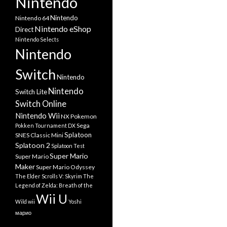
Nintendo
Nintendo
Nintendo 64
Nintendo eShop
Direct
Nintendo Selects
Nintendo
Switch
Nintendo
Nintendo
Switch Lite
Switch Online
Nintendo Wii
NX
Pokemon
Sega
Pokken Tournament DX
Splatoon
SNES Classic Mini
Splatoon 2
Splatoon Test
Super Mario
Super Mario
Maker
Super Mario Odyssey
The Elder Scrolls V: Skyrim
The
Legend of Zelda: Breath of the
Wii U
Wild
wii
Yoshi
марио