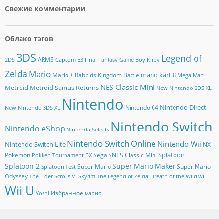
Свежие комментарии
Облако тэгов
3DS
Legend of
ARMS
2DS
Capcom
E3
Final Fantasy
Game Boy
Kirby
Zelda
Mario
mario kart 8
Mario + Rabbids Kingdom Battle
Mega Man
NES Classic Mini
Metroid
Metroid Samus Returns
New Nintendo 2DS XL
Nintendo
Nintendo Direct
Nintendo 64
New Nintendo 3DS XL
Nintendo Switch
Nintendo eShop
Nintendo Selects
Nintendo Switch Online
Nintendo Wii
Nintendo Switch Lite
NX
Splatoon
Pokemon
Sega
SNES Classic Mini
Pokken Tournament DX
Splatoon 2
Super Mario Maker
Super Mario
Super Mario
Splatoon Test
Odyssey
The Elder Scrolls V: Skyrim
The Legend of Zelda: Breath of the Wild
wii
Wii U
Избранное
Yoshi
марио