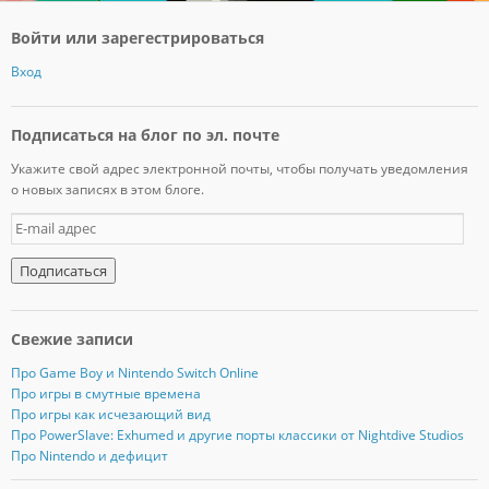
Войти или зарегестрироваться
Вход
Подписаться на блог по эл. почте
Укажите свой адрес электронной почты, чтобы получать уведомления
о новых записях в этом блоге.
E
-
m
a
i
l
Свежие записи
а
д
Про Game Boy и Nintendo Switch Online
р
Про игры в смутные времена
е
Про игры как исчезающий вид
с
Про PowerSlave: Exhumed и другие порты классики от Nightdive Studios
Про Nintendo и дефицит