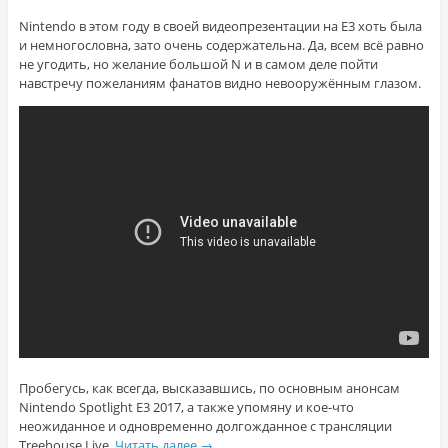
Nintendo в этом году в своей видеопрезентации на E3 хоть была
и немногословна, зато очень содержательна. Да, всем всё равно
не угодить, но желание большой N и в самом деле пойти
навстречу пожеланиям фанатов видно невооружённым глазом.
Пробегусь, как всегда, высказавшись, по основным анонсам
Nintendo Spotlight E3 2017, а также упомяну и кое-что
неожиданное и одновременно долгожданное с трансляции
Treehouse Live.
Читать далее
→