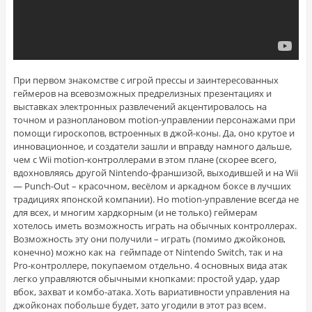
При первом знакомстве с игрой прессы и заинтересованных
геймеров на всевозможных предрелизных презентациях и
выставках электронных развлечений акцентировалось на
точном и разноплановом motion-управлении персонажами при
помощи гироскопов, встроенных в джой-коны. Да, оно крутое и
инновационное, и создатели зашли и вправду намного дальше,
чем с Wii motion-контроллерами в этом плане (скорее всего,
вдохновляясь другой Nintendo-франшизой, выходившей и на Wii
— Punch-Out – красочном, весёлом и аркадном боксе в лучших
традициях японской компании). Но motion-управление всегда не
для всех, и многим хардкорным (и не только) геймерам
хотелось иметь возможность играть на обычных контроллерах.
Возможность эту они получили – играть (помимо джойконов,
конечно) можно как на геймпаде от Nintendo Switch, так и на
Pro-контроллере, покупаемом отдельно. 4 основных вида атак
легко управляются обычными кнопками: простой удар, удар
вбок, захват и комбо-атака. Хоть вариативности управления на
джойконах побольше будет, зато угодили в этот раз всем.