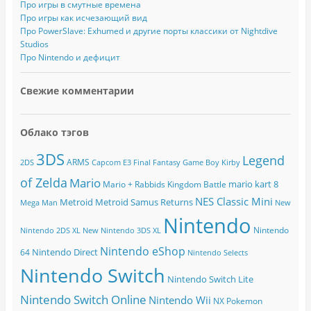
р
Про игры в смутные времена
е
Про игры как исчезающий вид
с
Про PowerSlave: Exhumed и другие порты классики от Nightdive
Studios
Про Nintendo и дефицит
Свежие комментарии
Облако тэгов
3DS
Legend
ARMS
2DS
Capcom
E3
Final Fantasy
Game Boy
Kirby
of Zelda
Mario
mario kart 8
Mario + Rabbids Kingdom Battle
NES Classic Mini
Metroid
Metroid Samus Returns
Mega Man
New
Nintendo
Nintendo
Nintendo 2DS XL
New Nintendo 3DS XL
Nintendo eShop
Nintendo Direct
64
Nintendo Selects
Nintendo Switch
Nintendo Switch Lite
Nintendo Switch Online
Nintendo Wii
NX
Pokemon