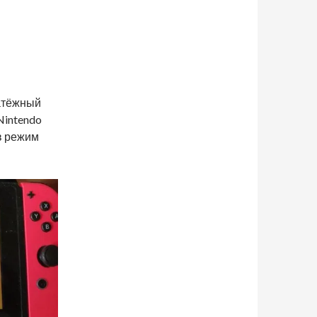
латёжный
Nintendo
в режим