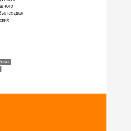
авного
 был создан
ских
YOKO