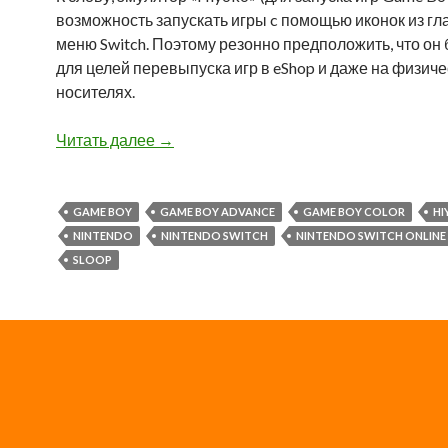
возможность запускать игры c помощью иконок из гл
меню Switch. Поэтому резонно предположить, что он
для целей перевыпуска игр в eShop и даже на физиче
носителях.
Читать далее
Про Game Boy и Nintendo Switch Online
→
GAME BOY
GAME BOY ADVANCE
GAME BOY COLOR
HI
NINTENDO
NINTENDO SWITCH
NINTENDO SWITCH ONLINE
SLOOP