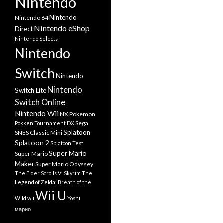
Nintendo
Nintendo
Nintendo 64
Nintendo eShop
Direct
Nintendo Selects
Nintendo
Switch
Nintendo
Nintendo
Switch Lite
Switch Online
Nintendo Wii
NX
Pokemon
Sega
Pokken Tournament DX
Splatoon
SNES Classic Mini
Splatoon 2
Splatoon Test
Super Mario
Super Mario
Maker
Super Mario Odyssey
The Elder Scrolls V: Skyrim
The
Legend of Zelda: Breath of the
Wii U
Wild
wii
Yoshi
марио