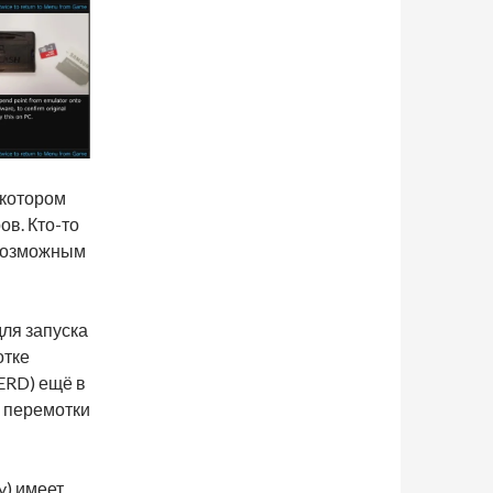
 котором
в. Кто-то
 возможным
для запуска
отке
ERD) ещё в
ь перемотки
y) имеет