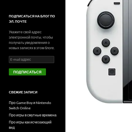
ПОДПИСАТЬСЯ НА БЛОГ ПО
ЭЛ. ПОЧТЕ
Укажите свой адрес
электронной почты, чтобы
получать уведомления о
новых записях в этом блоге.
E
-
m
a
i
l
а
СВЕЖИЕ ЗАПИСИ
д
р
Про Game Boy и Nintendo
е
Switch Online
с
Про игры в смутные времена
Про игры как исчезающий
вид