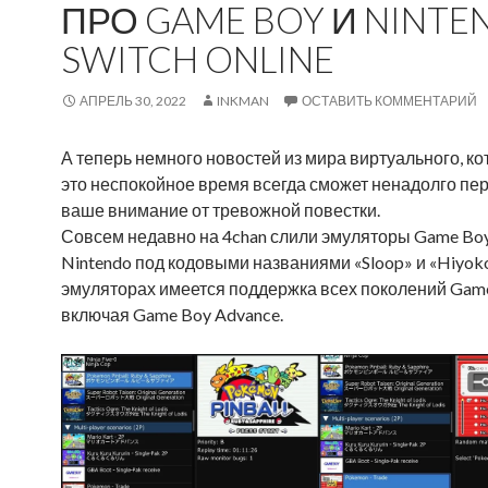
ПРО GAME BOY И NINTE
SWITCH ONLINE
АПРЕЛЬ 30, 2022
INKMAN
ОСТАВИТЬ КОММЕНТАРИЙ
А теперь немного новостей из мира виртуального, ко
это неспокойное время всегда сможет ненадолго пе
ваше внимание от тревожной повестки.
Совсем недавно на 4chan слили эмуляторы Game Boy
Nintendo под кодовыми названиями «Sloop» и «Hiyoko
эмуляторах имеется поддержка всех поколений Game
включая Game Boy Advance.