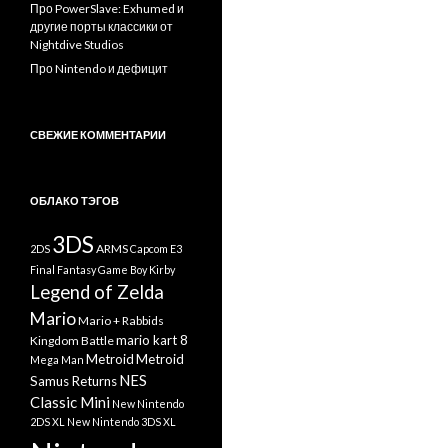
Про PowerSlave: Exhumed и
другие порты классики от
Nightdive Studios
Про Nintendo и дефицит
СВЕЖИЕ КОММЕНТАРИИ
ОБЛАКО ТЭГОВ
3DS
ARMS
2DS
Capcom
E3
Final Fantasy
Game Boy
Kirby
Legend of Zelda
Mario
Mario + Rabbids
mario kart 8
Kingdom Battle
Metroid
Metroid
Mega Man
NES
Samus Returns
Classic Mini
New Nintendo
2DS XL
New Nintendo 3DS XL