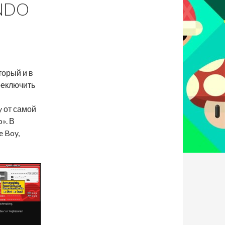
NDO
торый и в
реключить
 от самой
». В
 Boy,