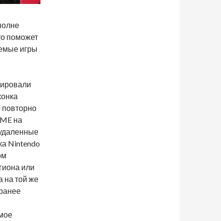
полне
то поможет
аемые игры
вировали
конка
 повторно
OME на
о удаленные
ка Nintendo
ом
гиона или
 на той же
 ранее
емое