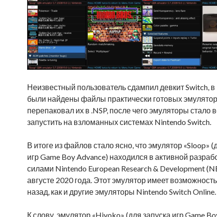
Неизвестный пользователь сдампил девкит Switch, в
были найдены файлы практически готовых эмуляторо
перепаковал их в .NSP, после чего эмуляторы стало
запустить на взломанных системах Nintendo Switch.
В итоге из файлов стало ясно, что эмулятор «Sloop» (
игр Game Boy Advance) находился в активной разраб
силами Nintendo European Research & Development (N
августе 2020 года. Этот эмулятор имеет возможност
назад, как и другие эмуляторы Nintendo Switch Online.
К слову
, э
мулятор «Hiyoko» (для запуска игр Game Bo