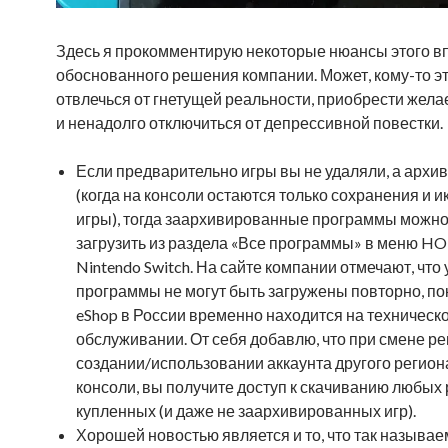
Здесь я прокомментирую некоторые нюансы этого в
обоснованного решения компании. Может, кому-то э
отвлечься от гнетущей реальности, приобрести жел
и ненадолго отключиться от депрессивной повестки.
Если предварительно игры вы не удаляли, а архи
(когда на консоли остаются только сохранения и и
игры), тогда заархивированные программы можно
загрузить из раздела «Все программы» в меню H
Nintendo Switch. На сайте компании отмечают, чт
программы не могут быть загружены повторно, по
eShop в России временно находится на техническ
обслуживании. От себя добавлю, что при смене ре
создании/использовании аккаунта другого региона
консоли, вы получите доступ к скачиванию любых
купленных (и даже не заархивированных игр).
Хорошей новостью является и то, что так называ