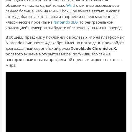
объяснима, т.к. на одной только
Wii U
отличных эксклюзивов
сейчас больше, чем на PS4 и Xbox One вместе взятых. А если к
этому добавить эксклюзивы и творчески переосмысленные
классические проекты на
Nintendo 3DS
, то реиграбельной
коллекцией шедевров вы будете обеспечены на жизнь вперёд.
В общем, праздник у поклонников ролевых игр на платформах
Nintendo начинается 4 декабря. Именно в этот день произойдёт
долгожданный европейский релиз
Xenoblade Chronicles X,
ролевого экшена в открытом мире, получившего самые
восторженные отзывы профильной прессы и игроков со всего
мира.