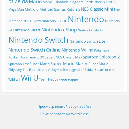
of Zelda
Mario
mario kart 8
Mario + Rabbids Kingdom Battle
NES Classic Mini
Metroid
Metroid Samus Returns
Mega Man
New
Nintendo
Nintendo
Nintendo 2DS XL
New Nintendo 3DS XL
Nintendo eShop
Nintendo Direct
64
Nintendo Selects
Nintendo Switch
Nintendo Switch Lite
Nintendo Switch Online
Nintendo Wii
NX
Pokemon
Splatoon 2
Splatoon
Sega
SNES Classic Mini
Pokken Tournament DX
Super Mario Maker
Super Mario
Super Mario
Splatoon Test
Odyssey
The Elder Scrolls V: Skyrim
The Legend of Zelda: Breath of the
Wii U
Избранное
Wild
wii
Yoshi
марио
Просмотр полной версии сайта
Сайт работает на WordPress