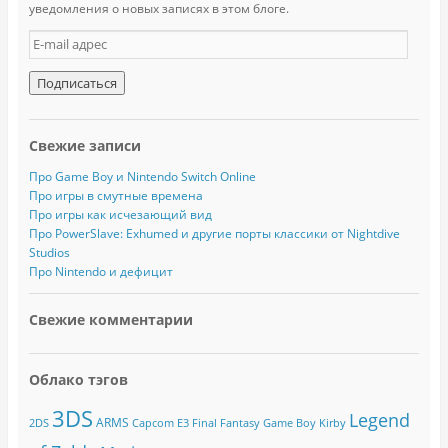
уведомления о новых записях в этом блоге.
E
-
m
a
i
l
Свежие записи
а
д
Про Game Boy и Nintendo Switch Online
р
Про игры в смутные времена
е
Про игры как исчезающий вид
с
Про PowerSlave: Exhumed и другие порты классики от Nightdive
Studios
Про Nintendo и дефицит
Свежие комментарии
Облако тэгов
3DS
Legend
ARMS
2DS
Capcom
E3
Final Fantasy
Game Boy
Kirby