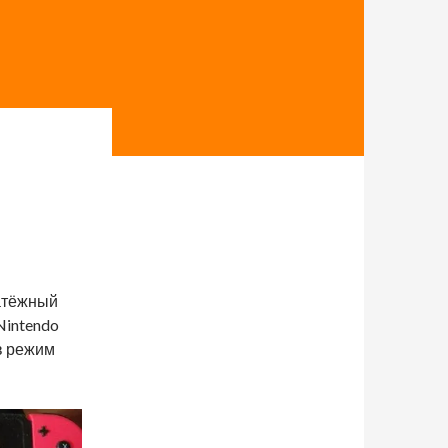
латёжный
Nintendo
в режим