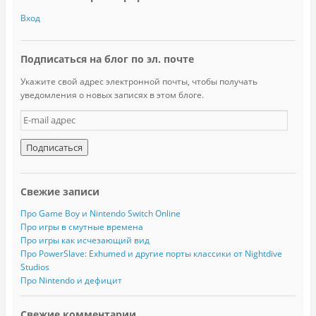
Вход
Подписаться на блог по эл. почте
Укажите свой адрес электронной почты, чтобы получать
уведомления о новых записях в этом блоге.
E
-
m
a
i
l
Свежие записи
а
д
Про Game Boy и Nintendo Switch Online
р
Про игры в смутные времена
е
Про игры как исчезающий вид
с
Про PowerSlave: Exhumed и другие порты классики от Nightdive
Studios
Про Nintendo и дефицит
Свежие комментарии