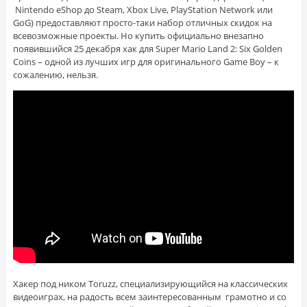
Nintendo eShop до Steam, Xbox Live, PlayStation Network или
GoG) предоставляют просто-таки набор отличных скидок на
всевозможные проекты. Но купить официально внезапно
появившийся 25 декабря хак для Super Mario Land 2: Six Golden
Coins – одной из лучших игр для оригинального Game Boy – к
сожалению, нельзя.
Хакер под ником Toruzz, специализирующийся на классических
видеоиграх, на радость всем заинтересованным грамотно и со