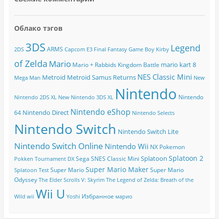
Облако тэгов
3DS
Legend
ARMS
2DS
Capcom
E3
Final Fantasy
Game Boy
Kirby
of Zelda
Mario
mario kart 8
Mario + Rabbids Kingdom Battle
NES Classic Mini
Metroid
Metroid Samus Returns
Mega Man
New
Nintendo
Nintendo
Nintendo 2DS XL
New Nintendo 3DS XL
Nintendo eShop
Nintendo Direct
64
Nintendo Selects
Nintendo Switch
Nintendo Switch Lite
Nintendo Switch Online
Nintendo Wii
NX
Pokemon
Splatoon 2
Splatoon
Sega
SNES Classic Mini
Pokken Tournament DX
Super Mario Maker
Super Mario
Super Mario
Splatoon Test
Odyssey
The Elder Scrolls V: Skyrim
The Legend of Zelda: Breath of the
Wii U
Избранное
Wild
wii
Yoshi
марио