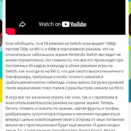
Если обобщить, то в ТВ-режиме на Switch игра выдаёт 1080p
против 720p на Wii U, и 648p в портативном режиме, что на
относительно небольшом экране Nintendo Switch выглядит не
менее поразительно. Но главное то, что всё это происходит при
постоянных 60 кадрах в секунду в обоих режимах игры на
Switch, как и когда-то на Wii U, что для такого высокотехничного
платформера, требующего особо точного нажатия и
срабатывания кнопок геймпада, очень важно.
Загрузка уровней
после экрана меню тоже стала в 2 раза быстрее, нежели на Wii U.
В игру всё так же можно играть как соло, так и с приятелем в
многопользовательском режиме на одном экране. Теперь
бегать, плавать и скакать по лианам, хватая фрукты и трофеи,
разбрасывать супостатов в стороны и неклонно продвигаться
вперёд с целью освобождения своего острова от злых пигвинов-
викингов с приспешниками будет ещё веселее. И даже заодно
легче. Т.к. к уникальным способностям Донки Конга, Дидди