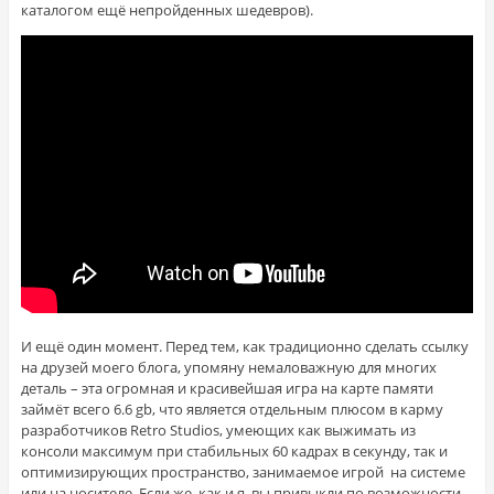
каталогом ещё непройденных шедевров).
И ещё один момент. Перед тем, как традиционно сделать ссылку
на друзей моего блога, упомяну немаловажную для многих
деталь – эта огромная и красивейшая игра на карте памяти
займёт всего 6.6 gb, что является отдельным плюсом в карму
разработчиков Retro Studios, умеющих как выжимать из
консоли максимум при стабильных 60 кадрах в секунду, так и
оптимизирующих пространство, занимаемое игрой на системе
или на носителе. Если же, как и я, вы привыкли по возможности