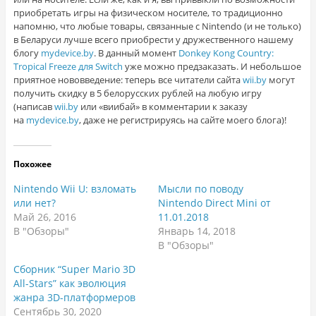
приобретать игры на физическом носителе, то традиционно
напомню, что любые товары, связанные с Nintendo (и не только)
в Беларуси лучше всего приобрести у дружественного нашему
блогу
mydevice.by
. В данный момент
Donkey Kong Country:
Tropical Freeze для Switch
уже можно предзаказать. И небольшое
приятное нововведение: теперь все читатели сайта
wii.by
могут
получить скидку в 5 белорусских рублей на любую игру
(написав
wii.by
или «виибай» в комментарии к заказу
на
mydevice.by
, даже не регистрируясь на сайте моего блога)!
Похожее
Nintendo Wii U: взломать
Мысли по поводу
или нет?
Nintendo Direct Mini от
Май 26, 2016
11.01.2018
В "Обзоры"
Январь 14, 2018
В "Обзоры"
Сборник “Super Mario 3D
All-Stars” как эволюция
жанра 3D-платформеров
Сентябрь 30, 2020