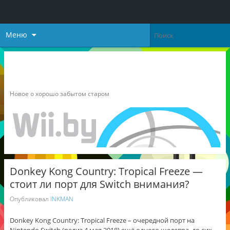
Меню
Неофициальный блог о
Nintendo
Новое о хорошо забытом старом
Donkey Kong Country: Tropical Freeze —
стоит ли порт для Switch внимания?
Опубликовал
INKMAN
Donkey Kong Country: Tropical Freeze – очередной порт на
Nintendo Switch (релиз 4 мая 2018) ещё одного шедевра, до сих