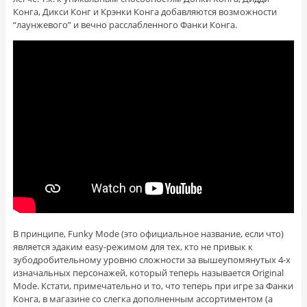
Конга, Дикси Конг и Крэнки Конга добавляются возможности
“лаунжевого” и вечно расслабленного Фанки Конга.
В принципе, Funky Mode (это официальное название, если что)
является эдаким easy-режимом для тех, кто не привык к
зубодробительному уровню сложности за вышеупомянутых 4-х
изначальных персонажей, который теперь называется Original
Mode. Кстати, примечательно и то, что теперь при игре за Фанки
Конга, в магазине со слегка дополненным ассортиментом (а