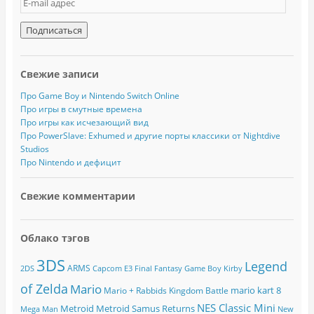
-
m
a
i
l
Свежие записи
а
д
Про Game Boy и Nintendo Switch Online
р
Про игры в смутные времена
е
Про игры как исчезающий вид
с
Про PowerSlave: Exhumed и другие порты классики от Nightdive
Studios
Про Nintendo и дефицит
Свежие комментарии
Облако тэгов
3DS
Legend
ARMS
2DS
Capcom
E3
Final Fantasy
Game Boy
Kirby
of Zelda
Mario
mario kart 8
Mario + Rabbids Kingdom Battle
NES Classic Mini
Metroid
Metroid Samus Returns
Mega Man
New