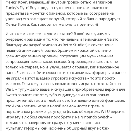
Фанки Конг, владеющий внутриигровой сетью магазинов
Funky’s Fly ‘n’ Buy, продает путешественникам полезные
предметы за монетки с бананом, которые вы собираете на
уровнях) его замещает попугай, который забавно пародирует
Фанки Конга. Как говорится, мелочь, а приятно. )))
И что же мы имеем в сухом остатке? В любом случае, мы
очередной раз видим то, что гениальный гейм-дизайн (за это
благодарим разработчиков из Retro Studios) в сочетании с
плавной анимацией, разнообразием и красотой отлично
срежиссированных уровней, потрясающим музыкальным
сопровождением, а также высокой производительностью не
только не стареет, но и улучшается с годами, как изысканное
вино. Если вы любите сложные и красивые платформеры и ранее
не играли в этот шедевр игрового искусства – то это просто
мастхэв. Если же у вас есть возможность играть в этот тайтл на
Wii U – тут уж дело ваше, и ситуация с приобретением версии для
Switch зависит как от сугубо индивидуальных жанровых
предпочтений, так и от любви к этой отдельно взятой франшизе,
этой конкретной игре и новой возможности играть в
портативном режиме где угодно (я, как обладатель Wii U-версии,
игру эту в любом случае приобрету и на Nintendo Switch –
только что, наверное, не сразу, т.к. у меня виш-лист
мультиплатформы сейчас очень обширный вкупе с бэк-