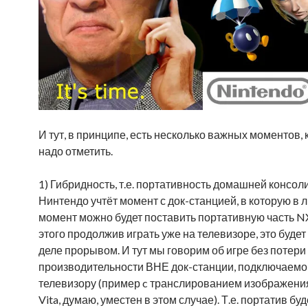
И тут, в принципе, есть несколько важных моментов,
надо отметить.
1) Гибридность, т.е. портативность домашней консоли
Нинтендо учтёт момент с док-станцией, в которую в 
момент можно будет поставить портативную часть NX
этого продолжив играть уже на телевизоре, это будет
деле прорывом. И тут мы говорим об игре без потери
производительности ВНЕ док-станции, подключаемо
телевизору (пример c транслированием изображения
Vita, думаю, уместен в этом случае). Т.е. портатив буд