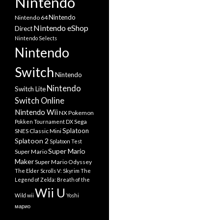
Nintendo
Nintendo
Nintendo 64
Nintendo eShop
Direct
Nintendo Selects
Nintendo
Switch
Nintendo
Nintendo
Switch Lite
Switch Online
Nintendo Wii
NX
Pokemon
Sega
Pokken Tournament DX
Splatoon
SNES Classic Mini
Splatoon 2
Splatoon Test
Super Mario
Super Mario
Maker
Super Mario Odyssey
The Elder Scrolls V: Skyrim
The
Legend of Zelda: Breath of the
Wii U
Wild
wii
Yoshi
марио