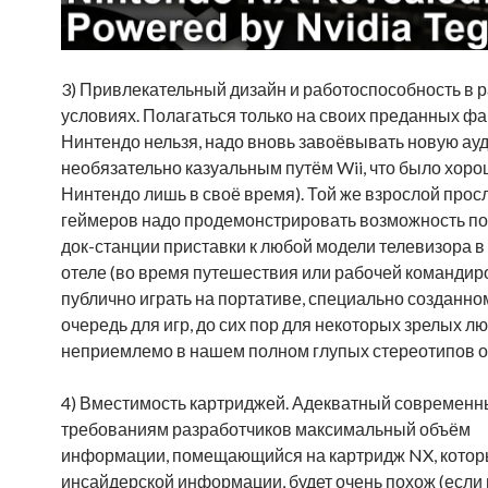
3) Привлекательный дизайн и работоспособность в 
условиях. Полагаться только на своих преданных ф
Нинтендо нельзя, надо вновь завоёвывать новую ау
необязательно казуальным путём Wii, что было хоро
Нинтендо лишь в своё время). Той же взрослой прос
геймеров надо продемонстрировать возможность п
док-станции приставки к любой модели телевизора в
отеле (во время путешествия или рабочей командировк
публично играть на портативе, специально созданно
очередь для игр, до сих пор для некоторых зрелых л
неприемлемо в нашем полном глупых стереотипов 
4) Вместимость картриджей. Адекватный современ
требованиям разработчиков максимальный объём
информации, помещающийся на картридж NX, котор
инсайдерской информации, будет очень похож (если 