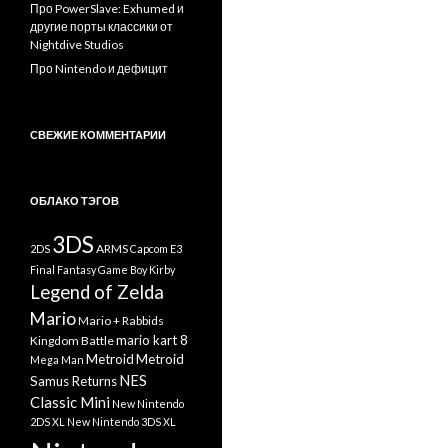
Про PowerSlave: Exhumed и
другие порты классики от
Nightdive Studios
Про Nintendo и дефицит
СВЕЖИЕ КОММЕНТАРИИ
ОБЛАКО ТЭГОВ
3DS
ARMS
2DS
Capcom
E3
Final Fantasy
Game Boy
Kirby
Legend of Zelda
Mario
Mario + Rabbids
mario kart 8
Kingdom Battle
Metroid
Metroid
Mega Man
NES
Samus Returns
Classic Mini
New Nintendo
2DS XL
New Nintendo 3DS XL