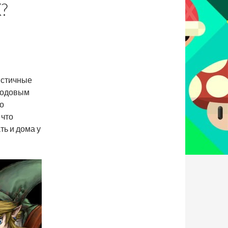
?
истичные
 кодовым
со
 что
ть и дома у