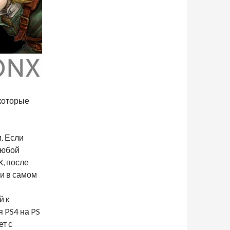
 которые
. Если
любой
, после
 и в самом
й к
 PS4 на PS
ет с