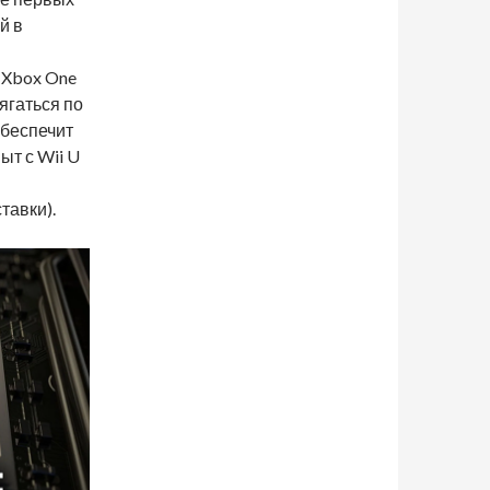
й в
 Xbox One
тягаться по
обеспечит
ыт с Wii U
тавки).