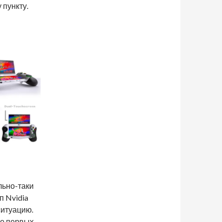
 пункту.
льно-таки
п Nvidia
ситуацию.
же первых