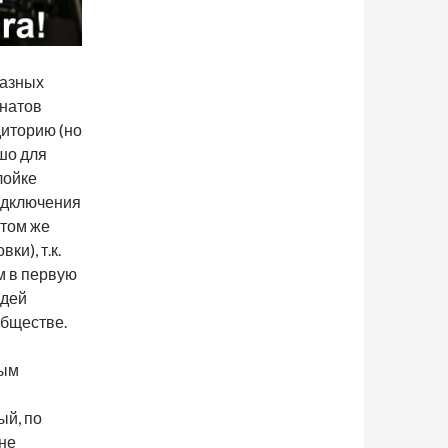
разных
анатов
диторию (но
шо для
лойке
одключения
 том же
и), т.к.
м в первую
юдей
обществе.
ным
ый, по
не