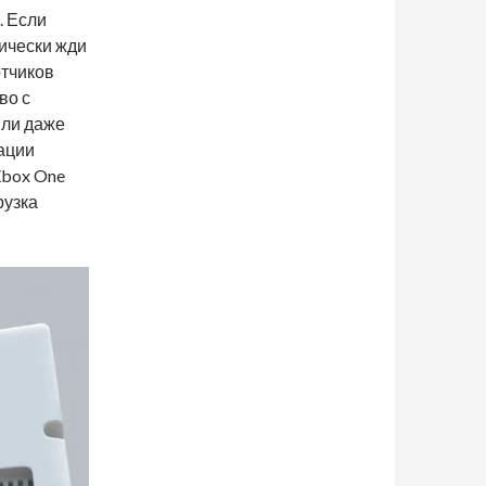
. Если
ически жди
отчиков
во с
или даже
мации
Xbox One
рузка