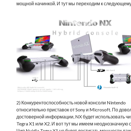
мощной начинкой. И тут мы переходим к следующему
2) Конкурентоспособность новой консоли Nintendo
относительно приставок от Sony и Microsoft. По дово
достоверной информации, NX будет использовать чи
Tegra X1 или X2. И вот тут мы имеем неоднозначную 
Чип Nvidia Tegra X1 не будет достигать мощности да