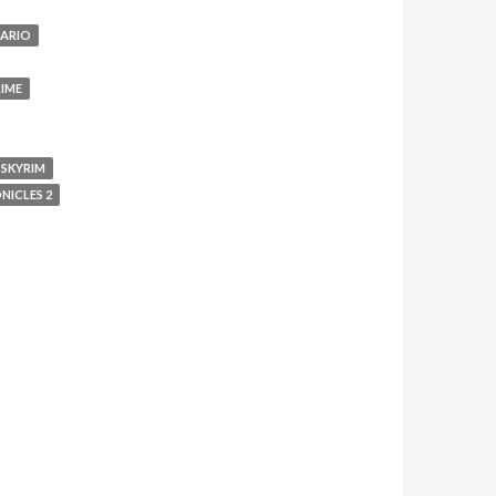
ARIO
IME
 SKYRIM
NICLES 2