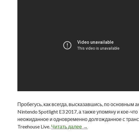
Пробегусь, как всегда, высказавшись, по основным 
Nintendo Spotlight E3 2017, а также упомяну и кое-что
неожиданное и одновременно долгожданное с тран
Treehouse Live.
Читать далее
Nintendo на E3 2017: ёмк
→