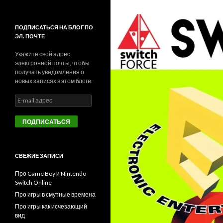
ПОДПИСАТЬСЯ НА БЛОГ ПО
ЭЛ. ПОЧТЕ
Укажите свой адрес
электронной почты, чтобы
получать уведомления о
новых записях в этом блоге.
E
-
m
a
i
l
а
СВЕЖИЕ ЗАПИСИ
д
р
Про Game Boy и Nintendo
е
Switch Online
с
Про игры в смутные времена
Про игры как исчезающий
вид