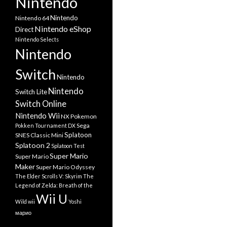
Nintendo
Nintendo
Nintendo 64
Nintendo eShop
Direct
Nintendo Selects
Nintendo
Switch
Nintendo
Nintendo
Switch Lite
Switch Online
Nintendo Wii
NX
Pokemon
Sega
Pokken Tournament DX
Splatoon
SNES Classic Mini
Splatoon 2
Splatoon Test
Super Mario
Super Mario
Maker
Super Mario Odyssey
The Elder Scrolls V: Skyrim
The
Legend of Zelda: Breath of the
Wii U
Wild
wii
Yoshi
марио