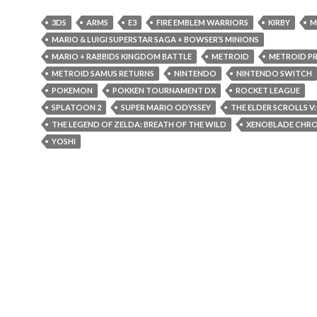
3DS
ARMS
E3
FIRE EMBLEM WARRIORS
KIRBY
M
MARIO & LUIGI SUPERSTAR SAGA + BOWSER’S MINIONS
MARIO + RABBIDS KINGDOM BATTLE
METROID
METROID PR
METROID SAMUS RETURNS
NINTENDO
NINTENDO SWITCH
POKEMON
POKKEN TOURNAMENT DX
ROCKET LEAGUE
SPLATOON 2
SUPER MARIO ODYSSEY
THE ELDER SCROLLS V:
THE LEGEND OF ZELDA: BREATH OF THE WILD
XENOBLADE CHRO
YOSHI