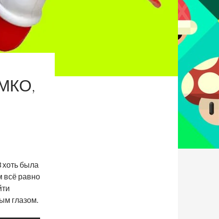
ЁМКО,
3 хоть была
м всё равно
йти
ым глазом.