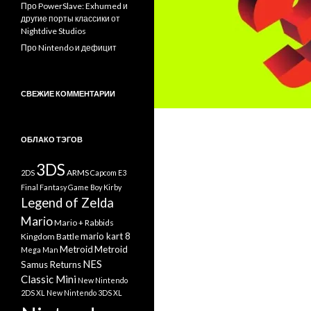
Про PowerSlave: Exhumed и
другие порты классики от
Nightdive Studios
Про Nintendo и дефицит
СВЕЖИЕ КОММЕНТАРИИ
ОБЛАКО ТЭГОВ
3DS
ARMS
2DS
Capcom
E3
Final Fantasy
Game Boy
Kirby
Legend of Zelda
Mario
Mario + Rabbids
mario kart 8
Kingdom Battle
Metroid
Metroid
Mega Man
NES
Samus Returns
Classic Mini
New Nintendo
2DS XL
New Nintendo 3DS XL