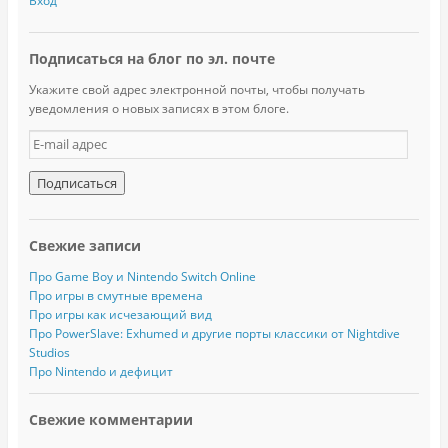
Вход
Подписаться на блог по эл. почте
Укажите свой адрес электронной почты, чтобы получать
уведомления о новых записях в этом блоге.
E
-
m
a
i
l
Свежие записи
а
д
Про Game Boy и Nintendo Switch Online
р
Про игры в смутные времена
е
Про игры как исчезающий вид
с
Про PowerSlave: Exhumed и другие порты классики от Nightdive
Studios
Про Nintendo и дефицит
Свежие комментарии