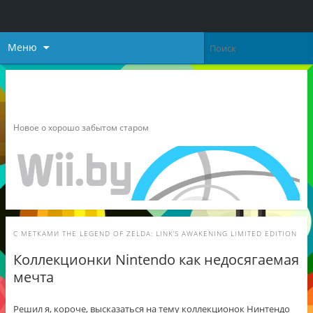
Меню
Неофициальный блог о
Nintendo
Новое о хорошо забытом старом
С МЕТКАМИ
THE LEGEND OF ZELDA: LINK’S AWAKENING LIMITED EDITION
Коллекционки Nintendo как недосягаемая
мечта
Решил я, короче, высказаться на тему коллекционок Нинтендо