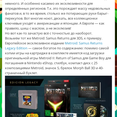
немного. И особенно касаемо их эксклюзивности для
определённых регионов. Т.к. это порождает массу недовольных
фанатов и, в то же время, столько же потирающих руки барыг-
перекупов. Вот многие ноют, дескать, все коллекционки
ключевые уходят к американцам и японцам. А Европе — как
правило, шиш с маслом, а не эксклюзив!
Но вот как-то зачастую всё с точностью до наоборот.
Возьмём тот же Metroid: Samus Returns для 3DS, к примеру.
Европейское эксклюзивное издание
Metroid: Samus Returns
Legaсy Edition
— самое богатое по содержанию: помимо самой
копии игры на картридже в комплекте имеется код загрузки
оригинальной игры Metroid II: Return of Samus для Game Boy для
погашения в Nintendo eShop, стилбук, компакт-диск с 25
композициями Metroid, значок S, брелок Morph Ball 3D и 40-
страничный буклет.