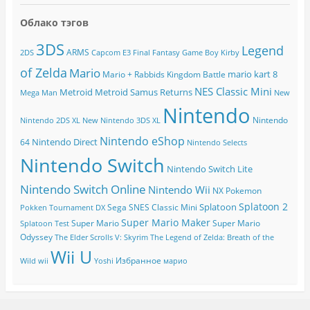
Облако тэгов
3DS
Legend
ARMS
2DS
Capcom
E3
Final Fantasy
Game Boy
Kirby
of Zelda
Mario
mario kart 8
Mario + Rabbids Kingdom Battle
NES Classic Mini
Metroid
Metroid Samus Returns
Mega Man
New
Nintendo
Nintendo
Nintendo 2DS XL
New Nintendo 3DS XL
Nintendo eShop
Nintendo Direct
64
Nintendo Selects
Nintendo Switch
Nintendo Switch Lite
Nintendo Switch Online
Nintendo Wii
NX
Pokemon
Splatoon 2
Splatoon
Sega
SNES Classic Mini
Pokken Tournament DX
Super Mario Maker
Super Mario
Super Mario
Splatoon Test
Odyssey
The Elder Scrolls V: Skyrim
The Legend of Zelda: Breath of the
Wii U
Избранное
Wild
wii
Yoshi
марио