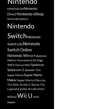
Nintendo
Nintendo
Nintendo 64
Nintendo eShop
Direct
Nintendo Selects
Nintendo
Switch
Nintendo
Nintendo
Switch Lite
Switch Online
Nintendo Wii
NX
Pokemon
Sega
Pokken Tournament DX
Splatoon
SNES Classic Mini
Splatoon 2
Splatoon Test
Super Mario
Super Mario
Maker
Super Mario Odyssey
The Elder Scrolls V: Skyrim
The
Legend of Zelda: Breath of the
Wii U
Wild
wii
Yoshi
марио