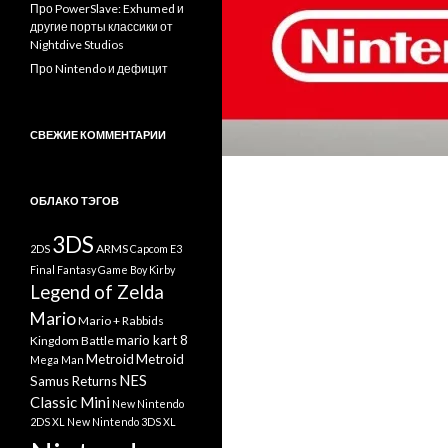
Про PowerSlave: Exhumed и
другие порты классики от
Nightdive Studios
Про Nintendo и дефицит
СВЕЖИЕ КОММЕНТАРИИ
ОБЛАКО ТЭГОВ
3DS
ARMS
2DS
Capcom
E3
Final Fantasy
Game Boy
Kirby
Legend of Zelda
Mario
Mario + Rabbids
mario kart 8
Kingdom Battle
Metroid
Metroid
Mega Man
NES
Samus Returns
Classic Mini
New Nintendo
2DS XL
New Nintendo 3DS XL