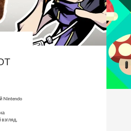
ОТ
й Nintendo
на
 взгляд,