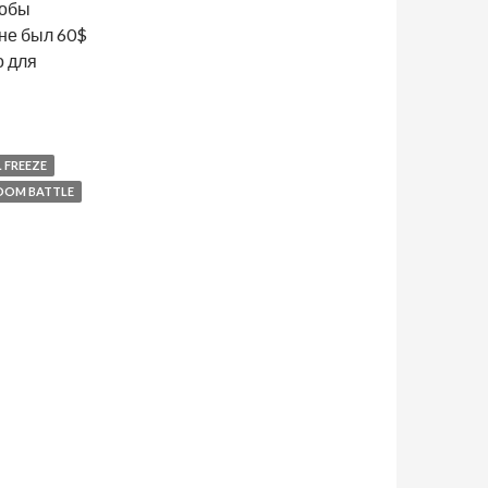
тобы
не был 60$
о для
 Mini от 11.01.2018
 FREEZE
GDOM BATTLE