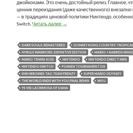
джойконами. Это очень достойный релиз. Главное, ч
ценник переиздания (даже качественного) внезапно 
— в традициях ценовой политики Нинтендо, особенн
Switch.
Читать далее
Мысли по поводу Nintendo Direct
→
DARK SOULS: REMASTERED
DONKEY KONG COUNTRY: TROPICAL
HYRULE WARRIORS: DEFINITIVE EDITION
MARIO + RABBIDS KIN
MARIO TENNIS ACES
NINTENDO
NINTENDO DIRECT MINI
NINTENDO SWITCH
POKKEN TOURNAMENT DX
SNK HEROINES TAG TEAM FRENZY
SUPER MARIO ODYSSEY
THE WORLD ENDS WITH YOU FINAL REMIX
WII U
YS VIII: LACRIMOSA OF DANA