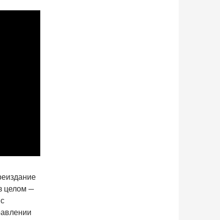
ереиздание
 в целом —
 с
равлении