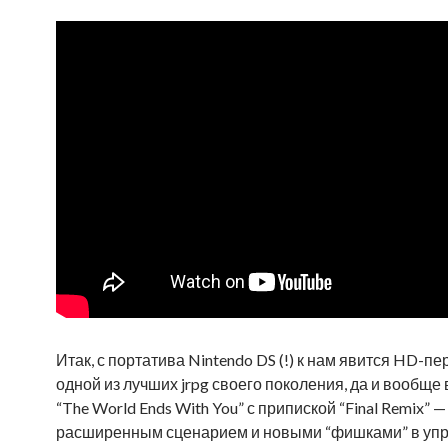
Итак, с портатива Nintendo DS (!) к нам явится HD-п
одной из лучших jrpg своего поколения, да и вообще
“The World Ends With You” с припиской “Final Remix” —
расширенным сценарием и новыми “фишками” в уп