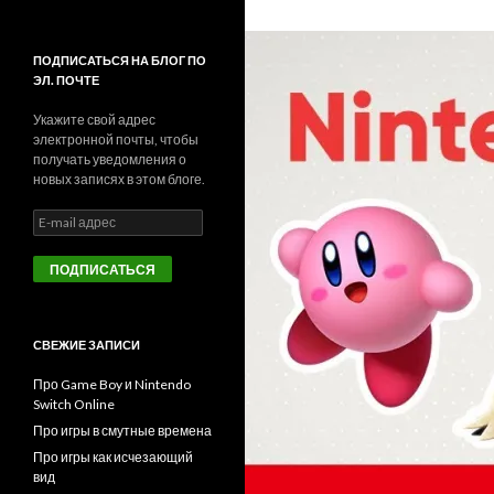
ПОДПИСАТЬСЯ НА БЛОГ ПО
ЭЛ. ПОЧТЕ
Укажите свой адрес
электронной почты, чтобы
получать уведомления о
новых записях в этом блоге.
E
-
m
a
i
l
а
СВЕЖИЕ ЗАПИСИ
д
р
Про Game Boy и Nintendo
е
Switch Online
с
Про игры в смутные времена
Про игры как исчезающий
вид