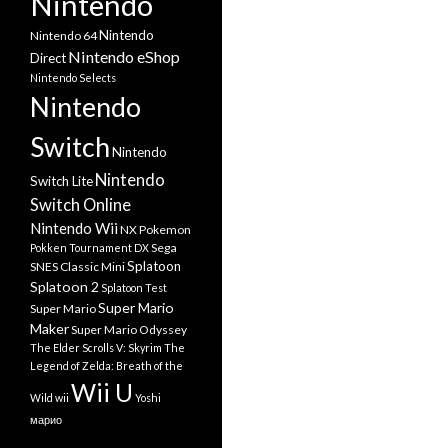
Nintendo
Nintendo
Nintendo 64
Nintendo eShop
Direct
Nintendo Selects
Nintendo
Switch
Nintendo
Nintendo
Switch Lite
Switch Online
Nintendo Wii
NX
Pokemon
Sega
Pokken Tournament DX
Splatoon
SNES Classic Mini
Splatoon 2
Splatoon Test
Super Mario
Super Mario
Maker
Super Mario Odyssey
The Elder Scrolls V: Skyrim
The
Legend of Zelda: Breath of the
Wii U
Wild
wii
Yoshi
марио