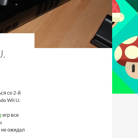
.
ся со 2-й
do Wii U.
е
игр все
ы
о не ожидал