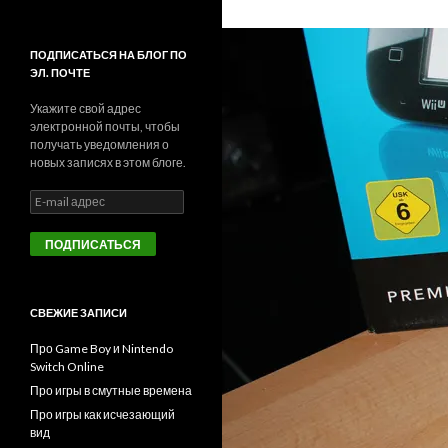
ПОДПИСАТЬСЯ НА БЛОГ ПО
ЭЛ. ПОЧТЕ
Укажите свой адрес
электронной почты, чтобы
получать уведомления о
новых записях в этом блоге.
E
-
m
a
i
l
а
СВЕЖИЕ ЗАПИСИ
д
р
Про Game Boy и Nintendo
е
Switch Online
с
Про игры в смутные времена
Про игры как исчезающий
вид