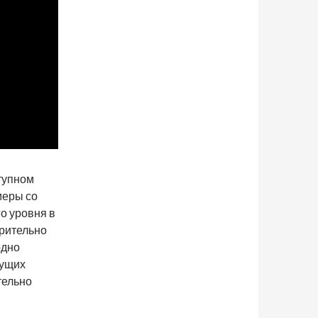
ступном
меры со
го уровня в
арительно
одно
дущих
тельно