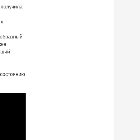
а получила
их
й
еобразный
уже
чший
 состоянию