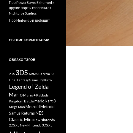
Про PowerSlave: Exhumed и
другие порты классики от
Nightdive Studios
Про Nintendo и дефицит
СВЕЖИЕ КОММЕНТАРИИ
ОБЛАКО ТЭГОВ
3DS
ARMS
2DS
Capcom
E3
Final Fantasy
Game Boy
Kirby
Legend of Zelda
Mario
Mario + Rabbids
mario kart 8
Kingdom Battle
Metroid
Metroid
Mega Man
NES
Samus Returns
Classic Mini
New Nintendo
2DS XL
New Nintendo 3DS XL