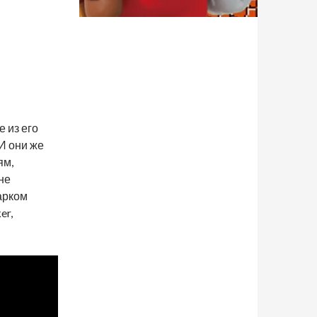
е из его
И они же
ям,
не
арком
er,