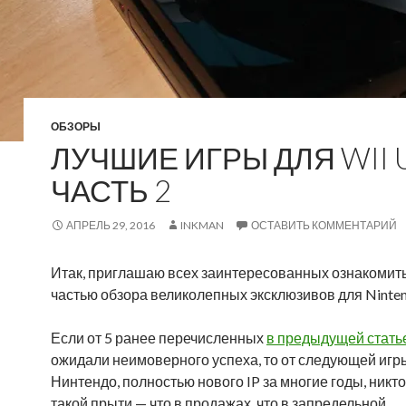
ОБЗОРЫ
ЛУЧШИЕ ИГРЫ ДЛЯ WII U
ЧАСТЬ 2
АПРЕЛЬ 29, 2016
INKMAN
ОСТАВИТЬ КОММЕНТАРИЙ
Итак, приглашаю всех заинтересованных ознакомить
частью обзора великолепных эксклюзивов для Ninten
Если от 5 ранее перечисленных
в предыдущей стать
ожидали неимоверного успеха, то от следующей игр
Нинтендо, полностью нового IP за многие годы, никт
такой прыти — что в продажах, что в запредельной