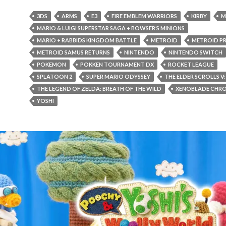
3DS
ARMS
E3
FIRE EMBLEM WARRIORS
KIRBY
M
MARIO & LUIGI SUPERSTAR SAGA + BOWSER’S MINIONS
MARIO + RABBIDS KINGDOM BATTLE
METROID
METROID PR
METROID SAMUS RETURNS
NINTENDO
NINTENDO SWITCH
POKEMON
POKKEN TOURNAMENT DX
ROCKET LEAGUE
SPLATOON 2
SUPER MARIO ODYSSEY
THE ELDER SCROLLS V:
THE LEGEND OF ZELDA: BREATH OF THE WILD
XENOBLADE CHRO
YOSHI