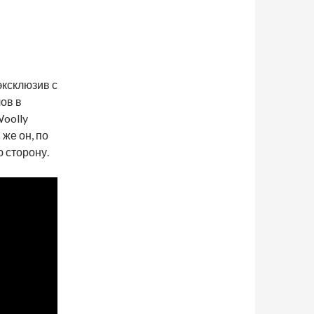
эксклюзив с
лов в
Woolly
же он, по
ю сторону.