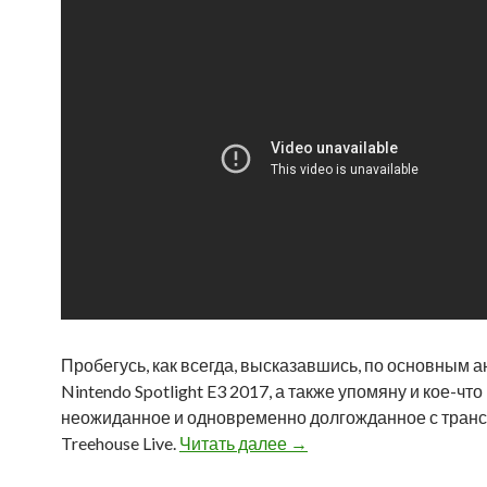
Пробегусь, как всегда, высказавшись, по основным 
Nintendo Spotlight E3 2017, а также упомяну и кое-что
неожиданное и одновременно долгожданное с тран
Treehouse Live.
Читать далее
Nintendo на E3 2017: ёмк
→