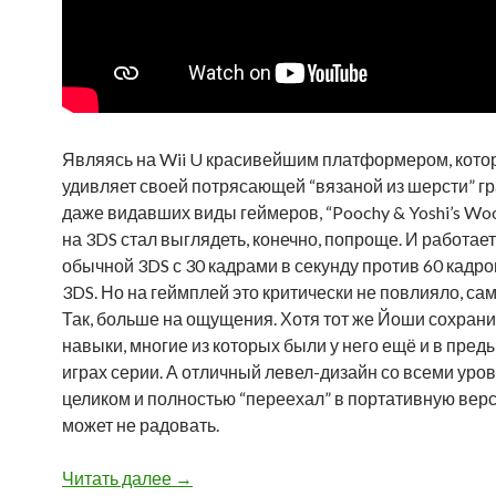
Являясь на Wii U красивейшим платформером, кото
удивляет своей потрясающей “вязаной из шерсти” г
даже видавших виды геймеров, “Poochy & Yoshi’s Woo
на 3DS стал выглядеть, конечно, попроще. И работает
обычной 3DS с 30 кадрами в секунду против 60 кадр
3DS. Но на геймплей это критически не повлияло, сам
Так, больше на ощущения. Хотя тот же Йоши сохрани
навыки, многие из которых были у него ещё и в пре
играх серии. А отличный левел-дизайн со всеми уро
целиком и полностью “переехал” в портативную верс
может не радовать.
Читать далее
Poochy & Yoshi’s Woolly World – свяжи 
→