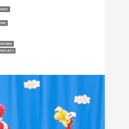
ARIO
IME
 SKYRIM
NICLES 2