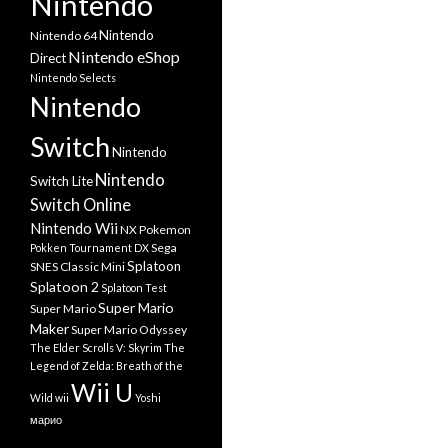
Nintendo
Nintendo
Nintendo 64
Nintendo eShop
Direct
Nintendo Selects
Nintendo
Switch
Nintendo
Nintendo
Switch Lite
Switch Online
Nintendo Wii
NX
Pokemon
Sega
Pokken Tournament DX
Splatoon
SNES Classic Mini
Splatoon 2
Splatoon Test
Super Mario
Super Mario
Maker
Super Mario Odyssey
The Elder Scrolls V: Skyrim
The
Legend of Zelda: Breath of the
Wii U
Wild
wii
Yoshi
марио