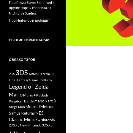
Про PowerSlave: Exhumed и
другие порты классики от
Nightdive Studios
Про Nintendo и дефицит
СВЕЖИЕ КОММЕНТАРИИ
ОБЛАКО ТЭГОВ
3DS
ARMS
2DS
Capcom
E3
Final Fantasy
Game Boy
Kirby
Legend of Zelda
Mario
Mario + Rabbids
mario kart 8
Kingdom Battle
Metroid
Metroid
Mega Man
NES
Samus Returns
Classic Mini
New Nintendo
2DS XL
New Nintendo 3DS XL