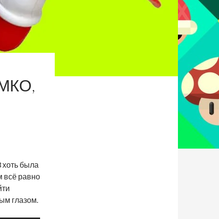
ЁМКО,
3 хоть была
м всё равно
йти
ым глазом.