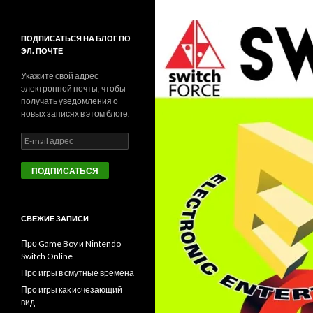
ПОДПИСАТЬСЯ НА БЛОГ ПО
ЭЛ. ПОЧТЕ
Укажите свой адрес
электронной почты, чтобы
получать уведомления о
новых записях в этом блоге.
E
-
m
a
i
l
а
СВЕЖИЕ ЗАПИСИ
д
р
Про Game Boy и Nintendo
е
Switch Online
с
Про игры в смутные времена
Про игры как исчезающий
вид