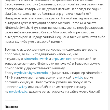
бесконечного потока (отличных, в том числе) игр на различных
платформах, который и не думает иссякать в последние годы?
Или бэк-каталога непройденных игр у таких людей нет?
Наверное, всё-таки кто-то зажрался. На мой взгляд, все только
выиграют даже в ситуации релиза Metroid Prime 4 на закате
Nintendo Switch. И тут стоит вспомнить, слегка перефразировав,
слова небезысвестного Сигеру Миямото об игре, которая
выходит сырой и недоделанной. Ведь она такой и останется либо
навсегда, либо уже в людской памяти.
Если вы с вышесказанным согласны, и подождать для вас не
проблема, то лишь традиционно напомню, что
актуальную
Nintendo Switch
и
игры для неё
, а также любые
товары, связанные с Nintendo (и не только) в Беларуси можно
приобрести у дружественного нашему
блогу
mydevice.by/Nintendo
(официальный партнёр Nintendo в
РБ). И напоминаю: теперь все читатели сайта
wii.by
могут
получить скидку в 5 белорусских рублей на любую игру
(написав
wii.by
или «виибай» в комментарии к заказу
на
mydevice.by
, даже не регистрируясь на сайте моего блога)!
Похожее