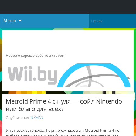
Меню
Неофициальный блог о
Nintendo
Новое о хорошо забытом старом
Metroid Prime 4 с нуля — фэйл Nintendo
или благо для всех?
Опубликовал
INKMAN
И тут всех затрясло… Горячо ожидаемый Metroid Prime 4 не
выйдет в этом году. И вообще неизвестно когда игроки его