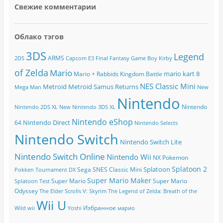
Свежие комментарии
Облако тэгов
3DS
Legend
ARMS
2DS
Capcom
E3
Final Fantasy
Game Boy
Kirby
of Zelda
Mario
mario kart 8
Mario + Rabbids Kingdom Battle
NES Classic Mini
Metroid
Metroid Samus Returns
Mega Man
New
Nintendo
Nintendo
Nintendo 2DS XL
New Nintendo 3DS XL
Nintendo eShop
Nintendo Direct
64
Nintendo Selects
Nintendo Switch
Nintendo Switch Lite
Nintendo Switch Online
Nintendo Wii
NX
Pokemon
Splatoon 2
Splatoon
Sega
SNES Classic Mini
Pokken Tournament DX
Super Mario Maker
Super Mario
Super Mario
Splatoon Test
Odyssey
The Elder Scrolls V: Skyrim
The Legend of Zelda: Breath of the
Wii U
Избранное
Wild
wii
Yoshi
марио