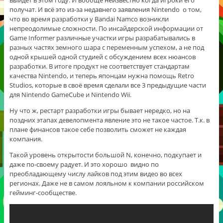
получат. И всё это из-за недавнего заявления Nintendo о том,
что во время разработки у Bandai Namco возникли
непреодолимые сложности. По инсайдерской информации от
Game Informer различные участки игры разрабатывались в
разных частях земного шара с переменным успехом, а не под
одной крышей одной студией с обсуждением всех нюансов
разработки. В итоге продукт не соответствует стандартам
качества Nintendo, и теперь японцам нужна помощь Retro
Studios, которые в своё время сделали все 3 предыдущие части
для Nintendo GameCube и Nintendo Wii.
Ну что ж, рестарт разработки игры бывает нередко, но на
поздних этапах девелопмента явление это не такое частое. Т.к. в
плане финансов такое себе позволить сможет не каждая
компания.
Такой уровень открытости большой N, конечно, подкупает и
даже по-своему радует. И это хорошо видно по
преобладающему числу лайков под этим видео во всех
регионах. Даже не в самом лояльном к компании российском
гейминг-сообществе.