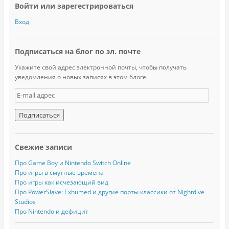
Войти или зарегестрироваться
Вход
Подписаться на блог по эл. почте
Укажите свой адрес электронной почты, чтобы получать
уведомления о новых записях в этом блоге.
E
-
m
a
i
l
Свежие записи
а
д
Про Game Boy и Nintendo Switch Online
р
Про игры в смутные времена
е
Про игры как исчезающий вид
с
Про PowerSlave: Exhumed и другие порты классики от Nightdive
Studios
Про Nintendo и дефицит