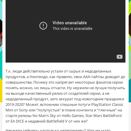
Т.к. люди действительно устали от сырых и недоделанных
продуктов, а Нинтендо, как правило, свои AAA-тайтлы доводит до
совершенства. Почему это напрягает некоторых фанатов серии
понять можно, но лишь отчасти. Ну неужели не лучше получить
на выходе качественный релиз от создателей серии, а не
недоделанный продукт, зато аккурат под новогодние праздники
2019-2020? Может, вспомним спешные потуги PlayStation Classic
Mini от Sony или “полупустые” в плане контента и “глючные” на
старте релизы No Man’s Sky от Hello Games, Star Wars Battlefront
от EA DICE и недавний Battlefield V от них же?
Неужели геймеры настолько нетерпеливы? Или им мало