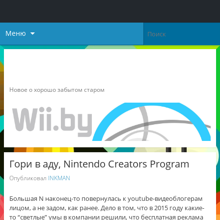
Меню
Неофициальный блог о
Nintendo
Новое о хорошо забытом старом
Гори в аду, Nintendo Creators Program
Опубликовал
INKMAN
Большая N наконец-то повернулась к youtube-видеоблогерам
лицом, а не задом, как ранее. Дело в том, что в 2015 году какие-
то “светлые” умы в компании решили, что бесплатная реклама