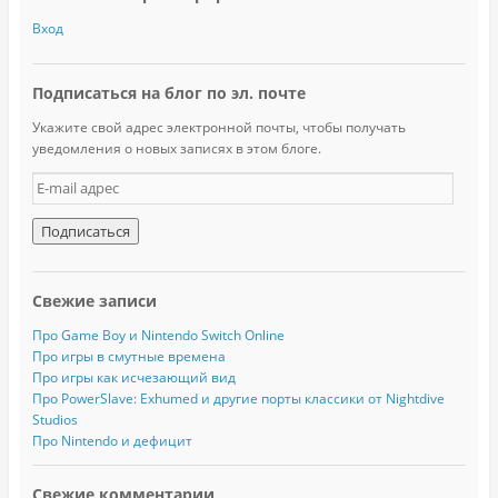
Вход
Подписаться на блог по эл. почте
Укажите свой адрес электронной почты, чтобы получать
уведомления о новых записях в этом блоге.
E
-
m
a
i
l
Свежие записи
а
д
Про Game Boy и Nintendo Switch Online
р
Про игры в смутные времена
е
Про игры как исчезающий вид
с
Про PowerSlave: Exhumed и другие порты классики от Nightdive
Studios
Про Nintendo и дефицит
Свежие комментарии