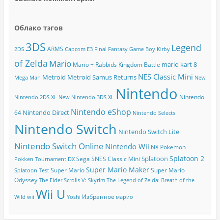
Облако тэгов
3DS
Legend
ARMS
2DS
Capcom
E3
Final Fantasy
Game Boy
Kirby
of Zelda
Mario
mario kart 8
Mario + Rabbids Kingdom Battle
NES Classic Mini
Metroid
Metroid Samus Returns
Mega Man
New
Nintendo
Nintendo
Nintendo 2DS XL
New Nintendo 3DS XL
Nintendo eShop
Nintendo Direct
64
Nintendo Selects
Nintendo Switch
Nintendo Switch Lite
Nintendo Switch Online
Nintendo Wii
NX
Pokemon
Splatoon 2
Splatoon
Sega
SNES Classic Mini
Pokken Tournament DX
Super Mario Maker
Super Mario
Super Mario
Splatoon Test
Odyssey
The Elder Scrolls V: Skyrim
The Legend of Zelda: Breath of the
Wii U
Избранное
Wild
wii
Yoshi
марио