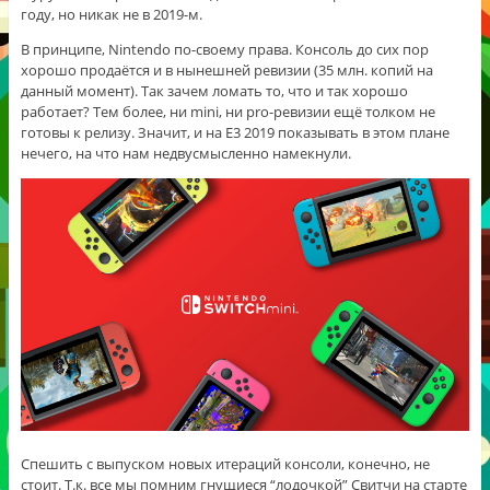
году, но никак не в 2019-м.
В принципе, Nintendo по-своему права. Консоль до сих пор
хорошо продаётся и в нынешней ревизии (35 млн. копий на
данный момент). Так зачем ломать то, что и так хорошо
работает? Тем более, ни mini, ни pro-ревизии ещё толком не
готовы к релизу. Значит, и на E3 2019 показывать в этом плане
нечего, на что нам недвусмысленно намекнули.
Спешить с выпуском новых итераций консоли, конечно, не
стоит.
Т.к. все мы помним гнущиеся “лодочкой” Свитчи на старте