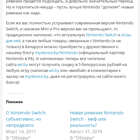
ревизий придётся подождать, и довольно значительный период.
Ну и торопиться некуда – пусть лучше Nintendo “допилят” новые
ревизии как надо.
Если же вас полностью устраивает современная версия Nintendo
Switch, и никакие Mini и Pro-версии вас не прельщают, то
традиционно напомню, что актуальную
Nintendo Switch
и
игры
для неё
, а также любые товары, связанные с Nintendo (и не
только) в Беларуси можно приобрести у дружественного
нашему блогу
mydevice.by/Nintendo
(официальный партнёр
Nintendo в РБ). И напоминаю: теперь все читатели
сайта
wii.by
могут получить скидку в 5 белорусских рублей на
любую игру (написав
wii.by
или «виибай» в комментарии к
заказу на
mydevice.by
, даже не регистрируясь на сайте моего
блога)!
Похожее
О Nintendo Switch:
Новая ревизия Nintendo
субъективно, но
Switch - миф или
непредвзято
реальность?
Март 14, 2017
Август 31, 2018
В "Обзоры"
В "Обзоры"