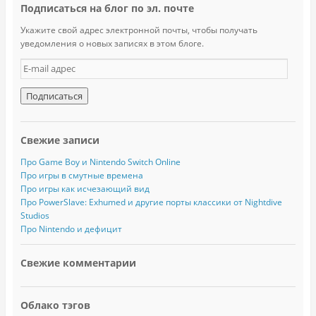
Подписаться на блог по эл. почте
Укажите свой адрес электронной почты, чтобы получать
уведомления о новых записях в этом блоге.
E
-
m
a
i
l
Свежие записи
а
д
Про Game Boy и Nintendo Switch Online
р
Про игры в смутные времена
е
Про игры как исчезающий вид
с
Про PowerSlave: Exhumed и другие порты классики от Nightdive
Studios
Про Nintendo и дефицит
Свежие комментарии
Облако тэгов