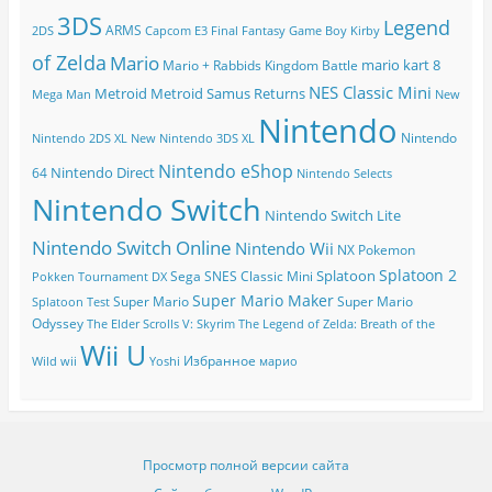
3DS
Legend
ARMS
2DS
Capcom
E3
Final Fantasy
Game Boy
Kirby
of Zelda
Mario
mario kart 8
Mario + Rabbids Kingdom Battle
NES Classic Mini
Metroid
Metroid Samus Returns
Mega Man
New
Nintendo
Nintendo
Nintendo 2DS XL
New Nintendo 3DS XL
Nintendo eShop
Nintendo Direct
64
Nintendo Selects
Nintendo Switch
Nintendo Switch Lite
Nintendo Switch Online
Nintendo Wii
NX
Pokemon
Splatoon 2
Splatoon
Sega
SNES Classic Mini
Pokken Tournament DX
Super Mario Maker
Super Mario
Super Mario
Splatoon Test
Odyssey
The Elder Scrolls V: Skyrim
The Legend of Zelda: Breath of the
Wii U
Избранное
Wild
wii
Yoshi
марио
Просмотр полной версии сайта