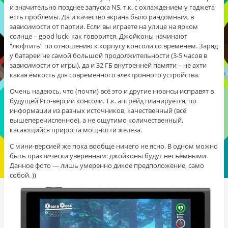
и значительно позднее запуска NS, т.к. с охлаждением у гаджета
есть проблемы. Да и качество экрана было рандомным, в
зависимости от партии. Если вы играете на улице на ярком
солнце – good luck, как говорится. Джойконы начинают
“люфтить” по отношению к корпусу консоли со временем. Заряд
у батареи не самой большой продолжительности (3-5 часов в
зависимости от игры), да и 32 ГБ внутренней памяти – не ахти
какая ёмкость для современного электронного устройства.
Очень надеюсь, что (почти) всё это и другие нюансы исправят в
будущей Pro-версии консоли. Т.к. апгрейд планируется, по
информации из разных источников, качественный (всё
вышеперечисленное), а не ощутимо количественный,
касающийся прироста мощности железа.
С мини-версией же пока вообще ничего не ясно. В одном можно
быть практически уверенным: джойконы будут несъёмными.
Данное фото — лишь умеренно дикое предположение, само
собой. ))