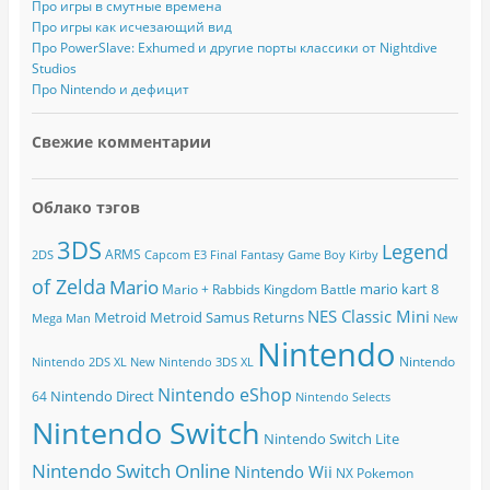
р
Про игры в смутные времена
е
Про игры как исчезающий вид
с
Про PowerSlave: Exhumed и другие порты классики от Nightdive
Studios
Про Nintendo и дефицит
Свежие комментарии
Облако тэгов
3DS
Legend
ARMS
2DS
Capcom
E3
Final Fantasy
Game Boy
Kirby
of Zelda
Mario
mario kart 8
Mario + Rabbids Kingdom Battle
NES Classic Mini
Metroid
Metroid Samus Returns
Mega Man
New
Nintendo
Nintendo
Nintendo 2DS XL
New Nintendo 3DS XL
Nintendo eShop
Nintendo Direct
64
Nintendo Selects
Nintendo Switch
Nintendo Switch Lite
Nintendo Switch Online
Nintendo Wii
NX
Pokemon