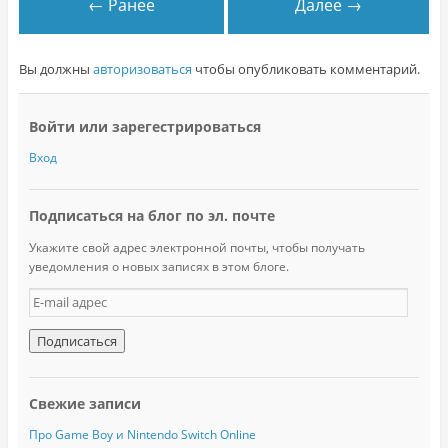
← Ранее
Далее →
Вы должны
авторизоваться
чтобы опубликовать комментарий.
Войти или зарегестрироваться
Вход
Подписаться на блог по эл. почте
Укажите свой адрес электронной почты, чтобы получать
уведомления о новых записях в этом блоге.
E
-
m
a
i
l
Свежие записи
а
д
Про Game Boy и Nintendo Switch Online