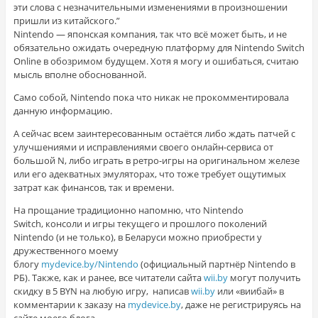
эти слова с незначительными изменениями в произношении
пришли из китайского.”
Nintendo — японская компания, так что всё может быть, и не
обязательно ожидать очередную платформу для Nintendo Switch
Online в обозримом будущем. Хотя я могу и ошибаться, считаю
мысль вполне обоснованной.
Само собой, Nintendo пока что никак не прокомментировала
данную информацию.
А сейчас всем заинтересованным остаётся либо ждать патчей с
улучшениями и исправлениями своего онлайн-сервиса от
большой N, либо играть в ретро-игры на оригинальном железе
или его адекватных эмуляторах, что тоже требует ощутимых
затрат как финансов, так и времени.
На прощание традиционно напомню, что Nintendo
Switch, консоли и игры текущего и прошлого поколений
Nintendo (и не только), в Беларуси можно приобрести у
дружественного моему
блогу
mydevice.by/Nintendo
(официальный партнёр Nintendo в
РБ). Также, как и ранее, все читатели сайта
wii.by
могут получить
скидку в 5 BYN на любую игру, написав
wii.by
или «виибай» в
комментарии к заказу на
mydevice.by
, даже не регистрируясь на