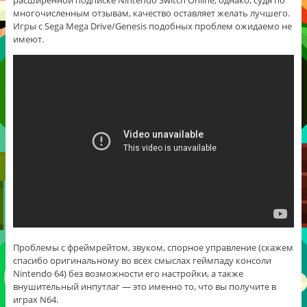
многочисленным отзывам, качество оставляет желать лучшего.
Игры с Sega Mega Drive/Genesis подобных проблем ожидаемо не
имеют.
Проблемы с фреймрейтом, звуком, спорное управление (скажем
спасибо оригинальному во всех смыслах геймпаду консоли
Nintendo 64) без возможности его настройки, а также
внушительный инпутлаг — это именно то, что вы получите в
играх N64.