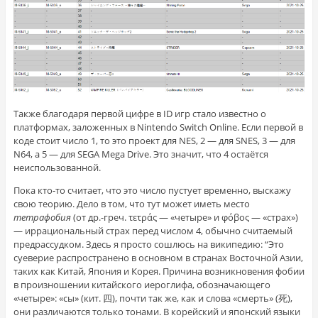
Также благодаря первой цифре в ID игр стало известно о
платформах, заложенных в Nintendo Switch Online. Если первой в
коде стоит число 1, то это проект для NES, 2 — для SNES, 3 — для
N64, а 5 — для SEGA Mega Drive. Это значит, что 4 остаётся
неиспользованной.
Пока кто-то считает, что это число пустует временно, выскажу
свою теорию. Дело в том, что тут может иметь место
тетрафобия
(от
др.-греч.
τετράς
— «четыре» и
φόβος
— «страх»)
— иррациональный страх перед
числом 4
, обычно считаемый
предрассудком
. Здесь я просто сошлюсь на википедию: “Это
суеверие
распространено в основном в странах
Восточной Азии
,
таких как
Китай
,
Япония
и
Корея
. Причина возникновения
фобии
в произношении
китайского
иероглифа, обозначающего
«четыре»: «сы» (
кит.
四
), почти так же, как и слова «смерть» (
死
),
они различаются только
тонами
. В
корейский
и
японский
языки