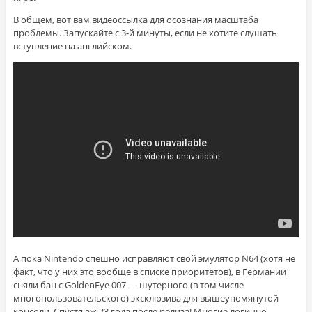
В общем, вот вам видеоссылка для осознания масштаба
проблемы. Запускайте с 3-й минуты, если не хотите слушать
вступление на английском.
А пока Nintendo спешно исправляют свой эмулятор N64 (хотя не
факт, что у них это вообще в списке приоритетов), в Германии
сняли бан с GoldenEye 007 — шутерного (в том числе
многопользовательского) эксклюзива для вышеупомянутой
консоли. С
пустя аж 23 года после релиза! Многие логично