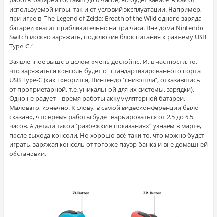
используемой игры, так и от условий эксплуатации. Например,
при игре в The Legend of Zelda: Breath of the Wild одного заряда
батареи хватит приблизительно на три часа. Вне дома Nintendo
Switch можно заряжать, подключив блок питания к разъему USB
Type-C.”
Заявленное выше в целом очень достойно. И, в частности, то,
что заряжаться консоль будет от стандартизированного порта
USB Type-C (как говорится, Нинтендо “снизошла”, отказавшись
от проприетарной, т.е. уникальной для их системы, зарядки).
Одно не радует – время работы аккумуляторной батареи.
Маловато, конечно. К слову, в самой видеоконференции было
сказано, что время работы будет варьироваться от 2.5 до 6.5
часов. А детали такой “разбежки в показаниях” узнаем в марте,
после выхода консоли. Но хорошо всё-таки то, что можно будет
играть, заряжая консоль от того же пауэр-банка и вне домашней
обстановки.