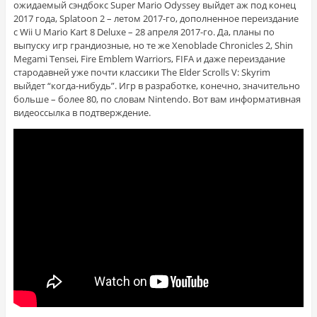
ожидаемый сэндбокс Super Mario Odyssey выйдет аж под конец
2017 года, Splatoon 2 – летом 2017-го, дополненное переиздание
с Wii U Mario Kart 8 Deluxe – 28 апреля 2017-го. Да, планы по
выпуску игр грандиозные, но те же Xenoblade Chronicles 2, Shin
Megami Tensei, Fire Emblem Warriors, FIFA и даже переиздание
стародавней уже почти классики The Elder Scrolls V: Skyrim
выйдет “когда-нибудь”. Игр в разработке, конечно, значительно
больше – более 80, по словам Nintendo. Вот вам информативная
видеоссылка в подтверждение.