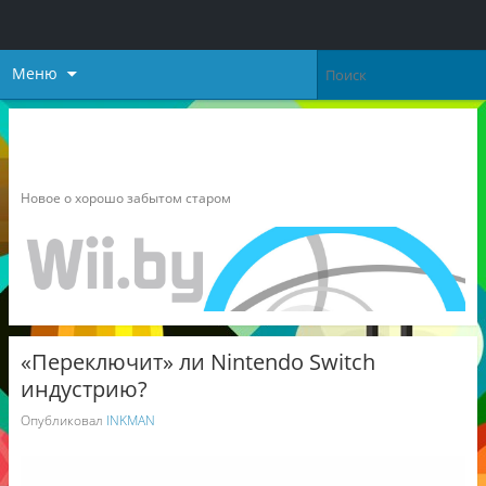
Меню
Неофициальный блог о
Nintendo
Новое о хорошо забытом старом
«Переключит» ли Nintendo Switch
индустрию?
Опубликовал
INKMAN