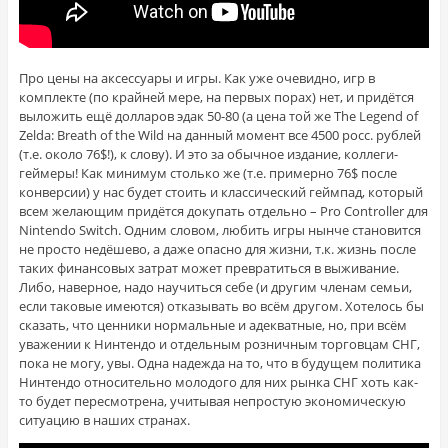
Про цены на аксессуары и игры. Как уже очевидно, игр в
комплекте (по крайней мере, на первых порах) нет, и придётся
выложить ещё долларов эдак 50-80 (а цена той же The Legend of
Zelda: Breath of the Wild на данный момент все 4500 росс. рублей
(т.е. около 76$!), к слову). И это за обычное издание, коллеги-
геймеры! Как минимум столько же (т.е. примерно 76$ после
конверсии) у нас будет стоить и классический геймпад, который
всем желающим придётся докупать отдельно – Pro Controller для
Nintendo Switch. Одним словом, любить игры нынче становится
не просто недёшево, а даже опасно для жизни, т.к. жизнь после
таких финансовых затрат может превратиться в выживание.
Либо, наверное, надо научиться себе (и другим членам семьи,
если таковые имеются) отказывать во всём другом. Хотелось бы
сказать, что ценники нормальные и адекватные, но, при всём
уважении к Нинтендо и отдельным розничным торговцам СНГ,
пока не могу, увы. Одна надежда на то, что в будущем политика
Нинтендо относительно молодого для них рынка СНГ хоть как-
то будет пересмотрена, учитывая непростую экономическую
ситуацию в наших странах.