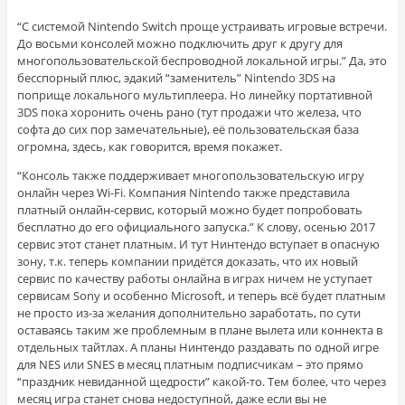
“С системой Nintendo Switch проще устраивать игровые встречи.
До восьми консолей можно подключить друг к другу для
многопользовательской беспроводной локальной игры.” Да, это
бесспорный плюс, эдакий “заменитель” Nintendo 3DS на
поприще локального мультиплеера. Но линейку портативной
3DS пока хоронить очень рано (тут продажи что железа, что
софта до сих пор замечательные), её пользовательская база
огромна, здесь, как говорится, время покажет.
“Консоль также поддерживает многопользовательскую игру
онлайн через Wi-Fi. Компания Nintendo также представила
платный онлайн-сервис, который можно будет попробовать
бесплатно до его официального запуска.” К слову, осенью 2017
сервис этот станет платным. И тут Нинтендо вступает в опасную
зону, т.к. теперь компании придётся доказать, что их новый
сервис по качеству работы онлайна в играх ничем не уступает
сервисам Sony и особенно Microsoft, и теперь всё будет платным
не просто из-за желания дополнительно заработать, по сути
оставаясь таким же проблемным в плане вылета или коннекта в
отдельных тайтлах. А планы Нинтендо раздавать по одной игре
для NES или SNES в месяц платным подписчикам – это прямо
“праздник невиданной щедрости” какой-то. Тем более, что через
месяц игра станет снова недоступной, даже если вы не