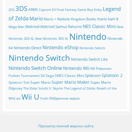
3DS
Legend
ARMS
2DS
Capcom
E3
Final Fantasy
Game Boy
Kirby
of Zelda
Mario
mario kart 8
Mario + Rabbids Kingdom Battle
NES Classic Mini
Metroid
Metroid Samus Returns
Mega Man
New
Nintendo
Nintendo
Nintendo 2DS XL
New Nintendo 3DS XL
Nintendo eShop
Nintendo Direct
64
Nintendo Selects
Nintendo Switch
Nintendo Switch Lite
Nintendo Switch Online
Nintendo Wii
NX
Pokemon
Splatoon 2
Splatoon
Sega
SNES Classic Mini
Pokken Tournament DX
Super Mario Maker
Super Mario
Super Mario
Splatoon Test
Odyssey
The Elder Scrolls V: Skyrim
The Legend of Zelda: Breath of the
Wii U
Избранное
Wild
wii
Yoshi
марио
Просмотр полной версии сайта