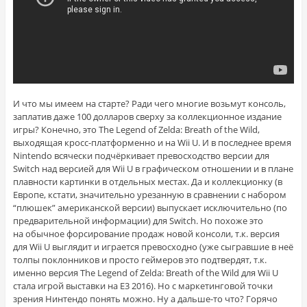
И что мы имеем на старте? Ради чего многие возьмут консоль,
заплатив даже 100 долларов сверху за коллекционное издание
игры? Конечно, это The Legend of Zelda: Breath of the Wild,
выходящая кросс-платформенно и на Wii U. И в последнее время
Nintendo всячески подчёркивает превосходство версии для
Switch над версией для Wii U в графическом отношении и в плане
плавности картинки в отдельных местах. Да и коллекционку (в
Европе, кстати, значительно урезанную в сравнении с набором
“плюшек” американской версии) выпускает исключительно (по
предварительной информации) для Switch. Но похоже это
на обычное форсирование продаж новой консоли, т.к. версия
для Wii U выглядит и играется превосходно (уже сыгравшие в неё
толпы поклонников и просто геймеров это подтвердят, т.к.
именно версия The Legend of Zelda: Breath of the Wild для Wii U
стала игрой выставки на E3 2016). Но с маркетинговой точки
зрения Нинтендо понять можно. Ну а дальше-то что? Горячо