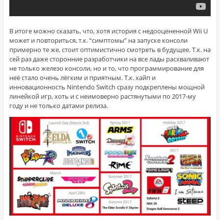
В итоге можно сказать, что, хотя история с недооцененной Wii U
может и повториться, т.к. “симптомы” на запуске консоли
примерно те же, стоит оптимистично смотреть в будущее. Т.к. на
сей раз даже сторонние разработчики на все лады расхваливают
не только железо консоли, но и то, что программирование для
неё стало очень лёгким и приятным. Т.к. хайп и
инновационность Nintendo Switch сразу подкреплены мощной
линейкой игр, хоть и с неимоверно растянутыми по 2017-му
году и не только датами релиза.