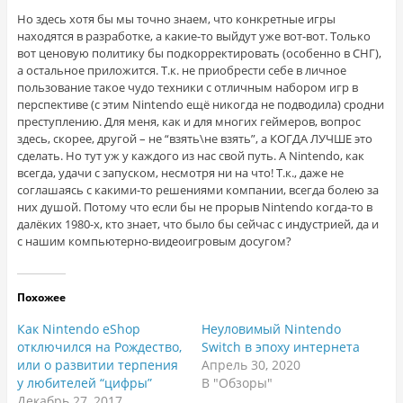
Но здесь хотя бы мы точно знаем, что конкретные игры
находятся в разработке, а какие-то выйдут уже вот-вот. Только
вот ценовую политику бы подкорректировать (особенно в СНГ),
а остальное приложится. Т.к. не приобрести себе в личное
пользование такое чудо техники с отличным набором игр в
перспективе (с этим Nintendo ещё никогда не подводила) сродни
преступлению. Для меня, как и для многих геймеров, вопрос
здесь, скорее, другой – не “взять\не взять”, а КОГДА ЛУЧШЕ это
сделать. Но тут уж у каждого из нас свой путь. А Nintendo, как
всегда, удачи с запуском, несмотря ни на что! Т.к., даже не
соглашаясь с какими-то решениями компании, всегда болею за
них душой. Потому что если бы не прорыв Nintendo когда-то в
далёких 1980-х, кто знает, что было бы сейчас с индустрией, да и
с нашим компьютерно-видеоигровым досугом?
Похожее
Как Nintendo eShop
Неуловимый Nintendo
отключился на Рождество,
Switch в эпоху интернета
или о развитии терпения
Апрель 30, 2020
у любителей “цифры”
В "Обзоры"
Декабрь 27, 2017