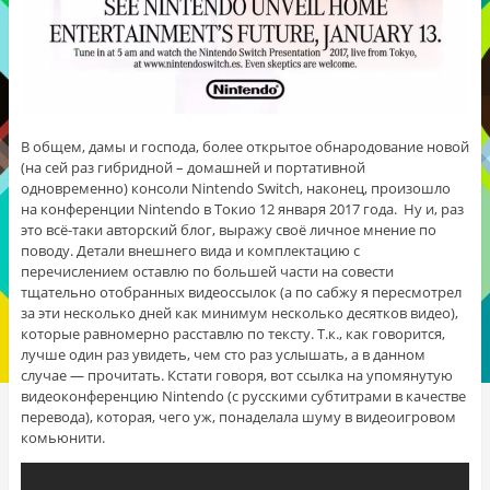
В общем, дамы и господа, более открытое обнародование новой
(на сей раз гибридной – домашней и портативной
одновременно) консоли Nintendo Switch, наконец, произошло
на конференции Nintendo в Токио 12 января 2017 года. Ну и, раз
это всё-таки авторский блог, выражу своё личное мнение по
поводу. Детали внешнего вида и комплектацию с
перечислением оставлю по большей части на совести
тщательно отобранных видеоссылок (а по сабжу я пересмотрел
за эти несколько дней как минимум несколько десятков видео),
которые равномерно расставлю по тексту. Т.к., как говорится,
лучше один раз увидеть, чем сто раз услышать, а в данном
случае — прочитать. Кстати говоря, вот ссылка на упомянутую
видеоконференцию Nintendo (с русскими субтитрами в качестве
перевода), которая, чего уж, понаделала шуму в видеоигровом
комьюнити.