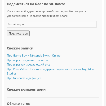
Подписаться на блог по эл. почте
Укажите свой адрес электронной почты, чтобы получать
уведомления о новых записях в этом блоге.
E
-
m
a
i
l
Свежие записи
а
д
Про Game Boy и Nintendo Switch Online
р
Про игры в смутные времена
е
Про игры как исчезающий вид
с
Про PowerSlave: Exhumed и другие порты классики от Nightdive
Studios
Про Nintendo и дефицит
Свежие комментарии
Облако тэгов