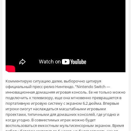
Комментирую ситуацию далее, выборочно цитируя
официальный пресс-релиз Нинтендо. “Nintendo Switch —
инновационная домашняя игровая консоль. Ее не только можно
подключить к телевизору, еще она мгновенно превращается в
портативную игровую систему с экраном 6,2 дюйма. Впервые
игроки смогут наслаждаться масштабными игровыми
проектами, типичными для домашних консолей, где угодно и
когда угодно. В совместимых играх можно будет
воспользоваться емкостным мультисенсорным экраном. Время
работы батареи составит до 6 часов, но будет зависеть как от