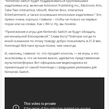
“Nintendo Switch будет поддерживаться крупнейшими
издателями игр, включая Activision Publishing Inc., Electronic Arts,
Take-Two Interactive, Ubisoft, Warner Bros. Interactive
Entertainment, а также основными японскими издателями.” Это
прямо очень хорошо, главное – чтобы не только на первых
порах или на словах. Как с Wii U. Ну, вы поняли.
“Приложения и игры для Nintendo Switch не будут обладать
региональной блокировкой.” Слава Богу! Повторю когда-то
мной сказанное по этому поводу: добро пожаловать в 21-й век,
Нинтендо! Всё-таки лучше позже, чем никогда.
И, наконец, главное: то, что продаёт консоль — её игры, а это
эксклюзивы и, что не менее важно, адекватно представленная
мультиплатформа. Вот официальная видеонарезка из
презентации от самой Нинтендо с грядущими релизами для
Nintendo Switch.