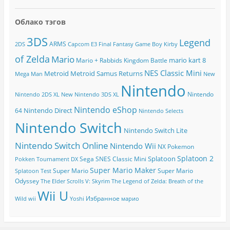
Облако тэгов
3DS
Legend
ARMS
2DS
Capcom
E3
Final Fantasy
Game Boy
Kirby
of Zelda
Mario
mario kart 8
Mario + Rabbids Kingdom Battle
NES Classic Mini
Metroid
Metroid Samus Returns
Mega Man
New
Nintendo
Nintendo
Nintendo 2DS XL
New Nintendo 3DS XL
Nintendo eShop
Nintendo Direct
64
Nintendo Selects
Nintendo Switch
Nintendo Switch Lite
Nintendo Switch Online
Nintendo Wii
NX
Pokemon
Splatoon 2
Splatoon
Sega
SNES Classic Mini
Pokken Tournament DX
Super Mario Maker
Super Mario
Super Mario
Splatoon Test
Odyssey
The Elder Scrolls V: Skyrim
The Legend of Zelda: Breath of the
Wii U
Избранное
Wild
wii
Yoshi
марио