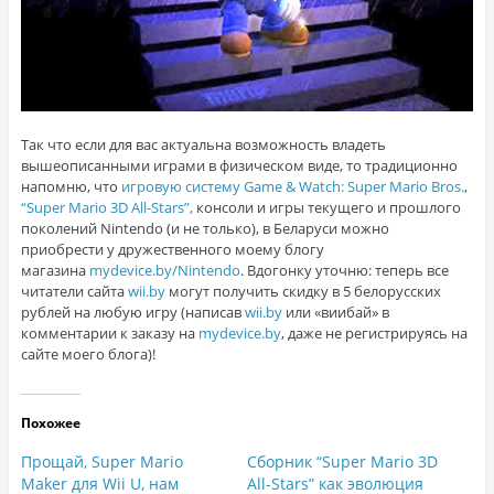
Так что если для вас актуальна возможность владеть
вышеописанными играми в физическом виде, то традиционно
напомню, что
игровую систему Game & Watch: Super Mario Bros.
,
“Super Mario 3D All-Stars”,
консоли и игры текущего и прошлого
поколений Nintendo (и не только), в Беларуси можно
приобрести у дружественного моему блогу
магазина
mydevice.by/Nintendo
. Вдогонку уточню: теперь все
читатели сайта
wii.by
могут получить скидку в 5 белорусских
рублей на любую игру (написав
wii.by
или «виибай» в
комментарии к заказу на
mydevice.by
, даже не регистрируясь на
сайте моего блога)!
Похожее
Прощай, Super Mario
Сборник “Super Mario 3D
Maker для Wii U, нам
All-Stars” как эволюция