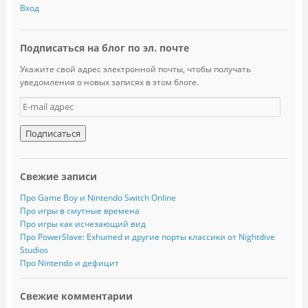
Вход
Подписаться на блог по эл. почте
Укажите свой адрес электронной почты, чтобы получать
уведомления о новых записях в этом блоге.
E
-
m
a
i
l
Свежие записи
а
д
Про Game Boy и Nintendo Switch Online
р
Про игры в смутные времена
е
Про игры как исчезающий вид
с
Про PowerSlave: Exhumed и другие порты классики от Nightdive
Studios
Про Nintendo и дефицит
Свежие комментарии