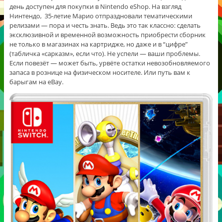
день доступен для покупки в Nintendo eShop. На взгляд
Нинтендо, 35-летие Марио отпраздновали тематическими
релизами — пора и честь знать. Ведь это так классно: сделать
эксклюзивной и временной возможность приобрести сборник
не только в магазинах на картридже, но даже и в “цифре”
(табличка «сарказм», если что). Не успели — ваши проблемы.
Если повезёт — может быть, урвёте остатки невозобновляемого
запаса в рознице на физическом носителе. Или путь вам к
барыгам на eBay.