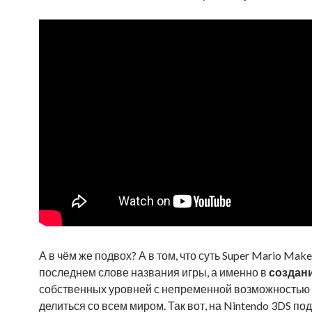
А в чём же подвох? А в том, что суть Super Mario Make
последнем слове названия игры, а именно в
создан
собственных уровней с непременной возможностью
делиться со всем миром. Так вот, на Nintendo 3DS по