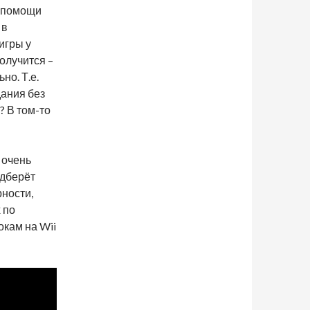
и помощи
 в
игры у
получится –
но. Т.е.
дания без
? В том-то
 очень
одберёт
ности,
 по
окам на Wii