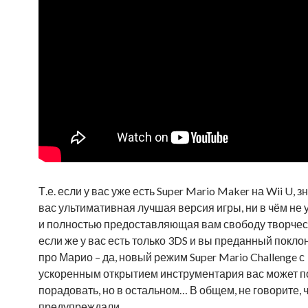
Т.е. если у вас уже есть Super Mario Maker на Wii U, зн
вас ультимативная лучшая версия игры, ни в чём не
и полностью предоставляющая вам свободу творчест
если же у вас есть только 3DS и вы преданный покло
про Марио – да, новый режим Super Mario Challenge с
ускоренным открытием инструментария вас может п
порадовать, но в остальном… В общем, не говорите, ч
предупреждали.