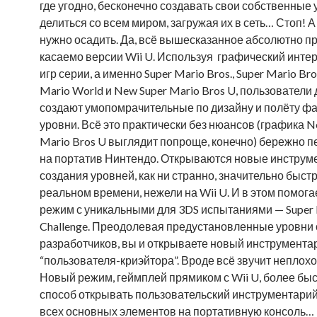
где угодно, бесконечно создавать свои собственные 
делиться со всем миром, загружая их в сеть… Стоп! А
нужно осадить. Да, всё вышесказанное абсолютно 
касаемо версии Wii U. Используя графический инте
игр серии, а именно Super Mario Bros., Super Mario Bros
Mario World и New Super Mario Bros U, пользователи 
создают умопомрачительные по дизайну и полёту ф
уровни. Всё это практически без нюансов (графика N
Mario Bros U выглядит попроще, конечно) бережно 
на портатив Нинтендо. Открываются новые инструм
создания уровней, как ни странно, значительно быст
реальном времени, нежели на Wii U. И в этом помог
режим с уникальными для 3DS испытаниями — Super
Challenge. Преодолевая предустановленные уровни 
разработчиков, вы и открываете новый инструмента
“пользователя-криэйтора”. Вроде всё звучит неплохо
Новый режим, геймплей прямиком с Wii U, более бы
способ открывать пользовательский инструментарий
всех основных элементов на портативную консоль…