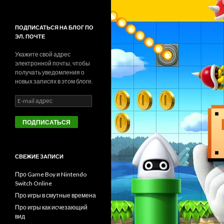
ПОДПИСАТЬСЯ НА БЛОГ ПО
ЭЛ. ПОЧТЕ
Укажите свой адрес
электронной почты, чтобы
получать уведомления о
новых записях в этом блоге.
E
-
m
a
i
l
а
СВЕЖИЕ ЗАПИСИ
д
р
Про Game Boy и Nintendo
е
Switch Online
с
Про игры в смутные времена
Про игры как исчезающий
вид