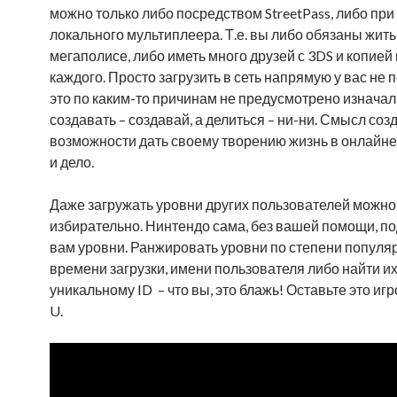
можно только либо посредством StreetPass, либо пр
локального мультиплеера. Т.е. вы либо обязаны жить
мегаполисе, либо иметь много друзей с 3DS и копией 
каждого. Просто загрузить в сеть напрямую у вас не 
это по каким-то причинам не предусмотрено изначаль
создавать – создавай, а делиться – ни-ни. Смысл соз
возможности дать своему творению жизнь в онлайне
и дело.
Даже загружать уровни других пользователей можно
избирательно. Нинтендо сама, без вашей помощи, п
вам уровни. Ранжировать уровни по степени популяр
времени загрузки, имени пользователя либо найти их
уникальному ID – что вы, это блажь! Оставьте это игр
U.