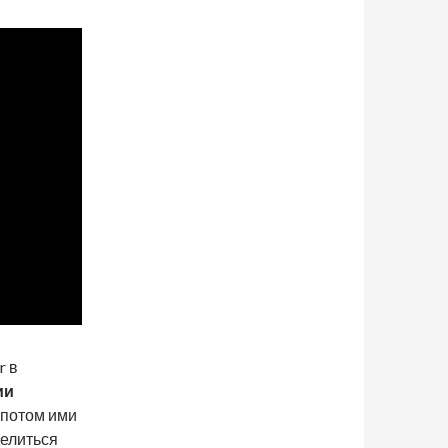
r в
ии
 потом ими
делиться