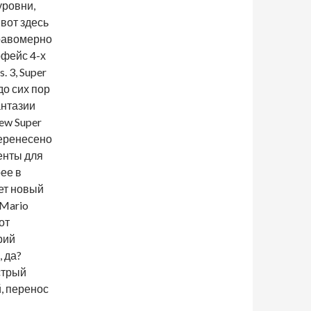
уровни,
 вот здесь
правомерно
рфейс 4-х
. 3, Super
до сих пор
антазии
ew Super
перенесено
енты для
рее в
ает новый
 Mario
от
рий
, да?
стрый
, перенос