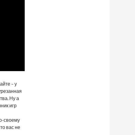
айте – у
 урезанная
ва. Ну а
нник игр
о-своему
то вас не