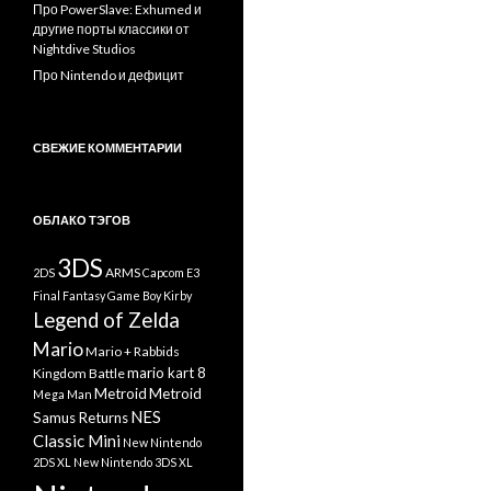
Про PowerSlave: Exhumed и
другие порты классики от
Nightdive Studios
Про Nintendo и дефицит
СВЕЖИЕ КОММЕНТАРИИ
ОБЛАКО ТЭГОВ
3DS
ARMS
2DS
Capcom
E3
Final Fantasy
Game Boy
Kirby
Legend of Zelda
Mario
Mario + Rabbids
mario kart 8
Kingdom Battle
Metroid
Metroid
Mega Man
NES
Samus Returns
Classic Mini
New Nintendo
2DS XL
New Nintendo 3DS XL