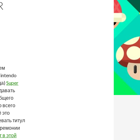
R
,
шем
intendo
да)
Super
давать
общего
о всего
 это
евать титул
еремонии
т в этой