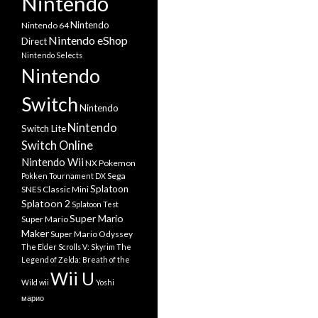
Nintendo
Nintendo
Nintendo 64
Nintendo eShop
Direct
Nintendo Selects
Nintendo
Switch
Nintendo
Nintendo
Switch Lite
Switch Online
Nintendo Wii
NX
Pokemon
Sega
Pokken Tournament DX
Splatoon
SNES Classic Mini
Splatoon 2
Splatoon Test
Super Mario
Super Mario
Maker
Super Mario Odyssey
The Elder Scrolls V: Skyrim
The
Legend of Zelda: Breath of the
Wii U
Wild
wii
Yoshi
марио