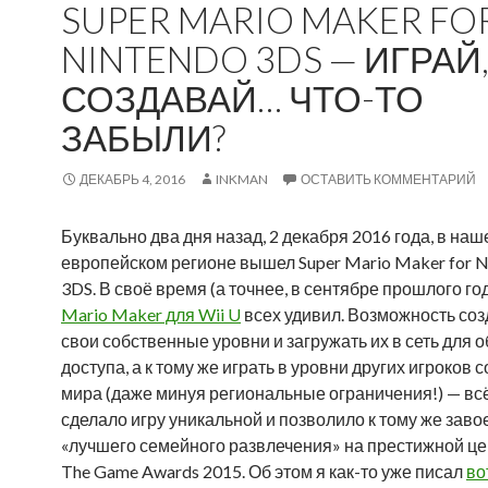
SUPER MARIO MAKER FO
NINTENDO 3DS — ИГРАЙ
СОЗДАВАЙ… ЧТО-ТО
ЗАБЫЛИ?
ДЕКАБРЬ 4, 2016
INKMAN
ОСТАВИТЬ КОММЕНТАРИЙ
Буквально два дня назад, 2 декабря 2016 года, в на
европейском регионе вышел Super Mario Maker for N
3DS. В своё время (а точнее, в сентябре прошлого го
Mario Maker для Wii U
всех удивил. Возможность соз
свои собственные уровни и загружать их в сеть для 
доступа, а к тому же играть в уровни других игроков с
мира (даже минуя региональные ограничения!) — всё
сделало игру уникальной и позволило к тому же заво
«лучшего семейного развлечения» на престижной ц
The Game Awards 2015. Об этом я как-то уже писал
во