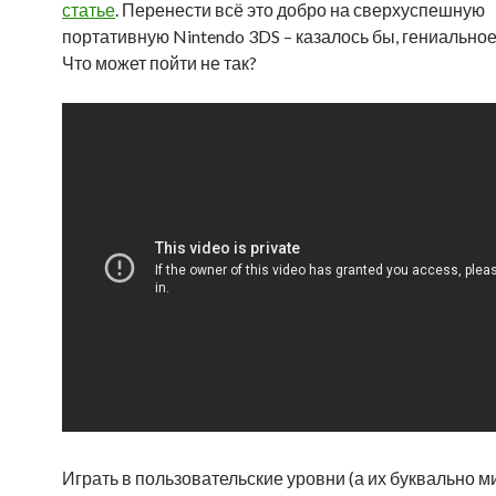
статье
. Перенести всё это добро на сверхуспешную
портативную Nintendo 3DS – казалось бы, гениально
Что может пойти не так?
Играть в пользовательские уровни (а их буквально 