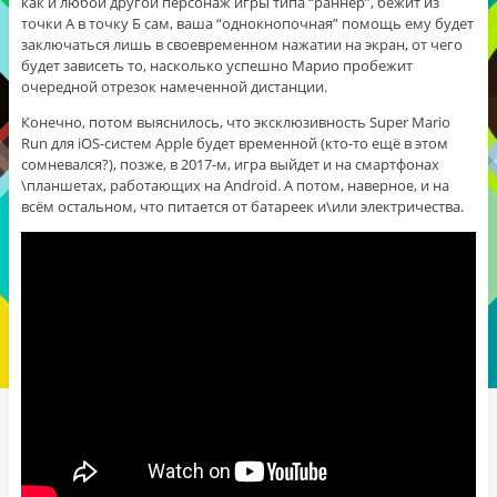
как и любой другой персонаж игры типа “раннер”, бежит из
точки А в точку Б сам, ваша “однокнопочная” помощь ему будет
заключаться лишь в своевременном нажатии на экран, от чего
будет зависеть то, насколько успешно Марио пробежит
очередной отрезок намеченной дистанции.
Конечно, потом выяснилось, что эксклюзивность Super Mario
Run для iOS-систем Apple будет временной (кто-то ещё в этом
сомневался?), позже, в 2017-м, игра выйдет и на смартфонах
\планшетах, работающих на Android. А потом, наверное, и на
всём остальном, что питается от батареек и\или электричества.