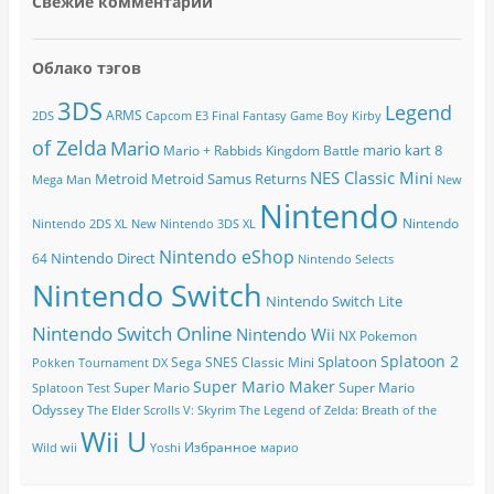
Свежие комментарии
Облако тэгов
3DS
Legend
ARMS
2DS
Capcom
E3
Final Fantasy
Game Boy
Kirby
of Zelda
Mario
mario kart 8
Mario + Rabbids Kingdom Battle
NES Classic Mini
Metroid
Metroid Samus Returns
Mega Man
New
Nintendo
Nintendo
Nintendo 2DS XL
New Nintendo 3DS XL
Nintendo eShop
Nintendo Direct
64
Nintendo Selects
Nintendo Switch
Nintendo Switch Lite
Nintendo Switch Online
Nintendo Wii
NX
Pokemon
Splatoon 2
Splatoon
Sega
SNES Classic Mini
Pokken Tournament DX
Super Mario Maker
Super Mario
Super Mario
Splatoon Test
Odyssey
The Elder Scrolls V: Skyrim
The Legend of Zelda: Breath of the
Wii U
Избранное
Wild
wii
Yoshi
марио