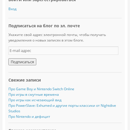
Вход
Подписаться на блог по эл. почте
Укажите свой адрес электронной почты, чтобы получать
уведомления о новых записях в этом блоге.
E
-
m
a
i
l
Свежие записи
а
д
Про Game Boy и Nintendo Switch Online
р
Про игры в смутные времена
е
Про игры как исчезающий вид
с
Про PowerSlave: Exhumed и другие порты классики от Nightdive
Studios
Про Nintendo и дефицит