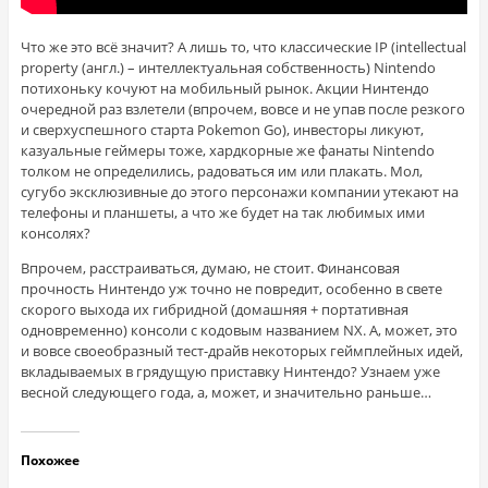
Что же это всё значит? А лишь то, что классические IP (intellectual
property (англ.) – интеллектуальная собственность) Nintendo
потихоньку кочуют на мобильный рынок. Акции Нинтендо
очередной раз взлетели (впрочем, вовсе и не упав после резкого
и сверхуспешного старта Pokemon Go), инвесторы ликуют,
казуальные геймеры тоже, хардкорные же фанаты Nintendo
толком не определились, радоваться им или плакать. Мол,
сугубо эксклюзивные до этого персонажи компании утекают на
телефоны и планшеты, а что же будет на так любимых ими
консолях?
Впрочем, расстраиваться, думаю, не стоит. Финансовая
прочность Нинтендо уж точно не повредит, особенно в свете
скорого выхода их гибридной (домашняя + портативная
одновременно) консоли с кодовым названием NX. А, может, это
и вовсе своеобразный тест-драйв некоторых геймплейных идей,
вкладываемых в грядущую приставку Нинтендо? Узнаем уже
весной следующего года, а, может, и значительно раньше…
Похожее