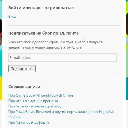
Войти или зарегестрироваться
Вход
Подписаться на блог по эл. почте
Укажите свой адрес электронной почты, чтобы получать
уведомления о новых записях в этом блоге.
E
-
m
a
i
l
Свежие записи
а
д
Про Game Boy и Nintendo Switch Online
р
Про игры в смутные времена
е
Про игры как исчезающий вид
с
Про PowerSlave: Exhumed и другие порты классики от Nightdive
Studios
Про Nintendo и дефицит