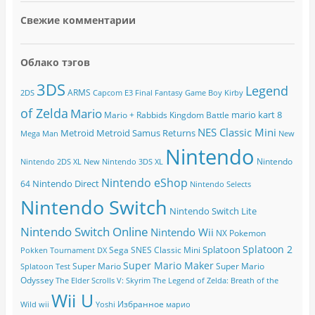
Свежие комментарии
Облако тэгов
3DS
Legend
ARMS
2DS
Capcom
E3
Final Fantasy
Game Boy
Kirby
of Zelda
Mario
mario kart 8
Mario + Rabbids Kingdom Battle
NES Classic Mini
Metroid
Metroid Samus Returns
Mega Man
New
Nintendo
Nintendo
Nintendo 2DS XL
New Nintendo 3DS XL
Nintendo eShop
Nintendo Direct
64
Nintendo Selects
Nintendo Switch
Nintendo Switch Lite
Nintendo Switch Online
Nintendo Wii
NX
Pokemon
Splatoon 2
Splatoon
Sega
SNES Classic Mini
Pokken Tournament DX
Super Mario Maker
Super Mario
Super Mario
Splatoon Test
Odyssey
The Elder Scrolls V: Skyrim
The Legend of Zelda: Breath of the
Wii U
Избранное
Wild
wii
Yoshi
марио