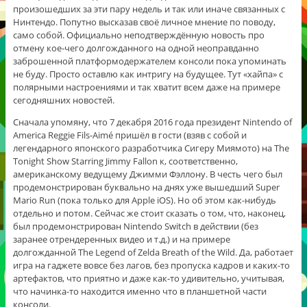
произошедших за эти пару недель и так или иначе связанных с
Нинтендо. Попутно высказав своё личное мнение по поводу,
само собой. Официально неподтверждённую новость про
отмену кое-чего долгожданного на одной неоправданно
заброшенной платформодержателем консоли пока упоминать
не буду. Просто оставлю как интригу на будущее. Тут «хайпа» с
полярными настроениями и так хватит всем даже на примере
сегодняшних новостей.
Сначала упомяну, что 7 декабря 2016 года президент Nintendo of
America Reggie Fils-Aimé пришёл в гости (взяв с собой и
легендарного японского разработчика Сигеру Миямото) на The
Tonight Show Starring Jimmy Fallon к, соответственно,
американскому ведущему Джимми Фэллону. В честь чего был
продемонстрирован буквально на днях уже вышедший Super
Mario Run (пока только для Apple iOS). Но об этом как-нибудь
отдельно и потом. Сейчас же стоит сказать о том, что, наконец,
был продемонстрирован Nintendo Switch в действии (без
заранее отрендеренных видео и т.д.) и на примере
долгожданной The Legend of Zelda Breath of the Wild. Да, работает
игра на гаджете вовсе без лагов, без пропуска кадров и каких-то
артефактов, что приятно и даже как-то удивительно, учитывая,
что начинка-то находится именно что в планшетной части
консоли.