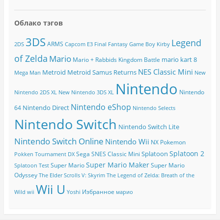
Облако тэгов
3DS
Legend
ARMS
2DS
Capcom
E3
Final Fantasy
Game Boy
Kirby
of Zelda
Mario
mario kart 8
Mario + Rabbids Kingdom Battle
NES Classic Mini
Metroid
Metroid Samus Returns
Mega Man
New
Nintendo
Nintendo
Nintendo 2DS XL
New Nintendo 3DS XL
Nintendo eShop
Nintendo Direct
64
Nintendo Selects
Nintendo Switch
Nintendo Switch Lite
Nintendo Switch Online
Nintendo Wii
NX
Pokemon
Splatoon 2
Splatoon
Sega
SNES Classic Mini
Pokken Tournament DX
Super Mario Maker
Super Mario
Super Mario
Splatoon Test
Odyssey
The Elder Scrolls V: Skyrim
The Legend of Zelda: Breath of the
Wii U
Избранное
Wild
wii
Yoshi
марио