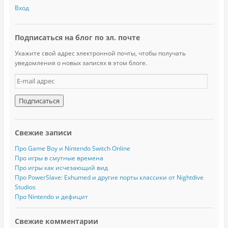
Вход
Подписаться на блог по эл. почте
Укажите свой адрес электронной почты, чтобы получать
уведомления о новых записях в этом блоге.
E
-
m
a
i
l
Свежие записи
а
д
Про Game Boy и Nintendo Switch Online
р
Про игры в смутные времена
е
Про игры как исчезающий вид
с
Про PowerSlave: Exhumed и другие порты классики от Nightdive
Studios
Про Nintendo и дефицит
Свежие комментарии