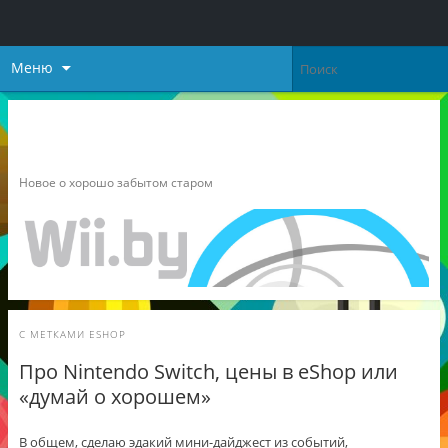
Меню
Неофициальный блог о
Nintendo
Новое о хорошо забытом старом
С МЕТКАМИ
ESHOP
Про Nintendo Switch, цены в eShop или
«думай о хорошем»
В общем, сделаю эдакий мини-дайджест из событий,