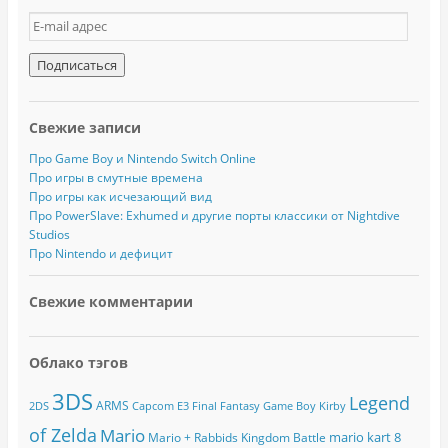
E
-
m
a
i
l
Свежие записи
а
д
Про Game Boy и Nintendo Switch Online
р
Про игры в смутные времена
е
Про игры как исчезающий вид
с
Про PowerSlave: Exhumed и другие порты классики от Nightdive
Studios
Про Nintendo и дефицит
Свежие комментарии
Облако тэгов
3DS
Legend
ARMS
2DS
Capcom
E3
Final Fantasy
Game Boy
Kirby
of Zelda
Mario
mario kart 8
Mario + Rabbids Kingdom Battle