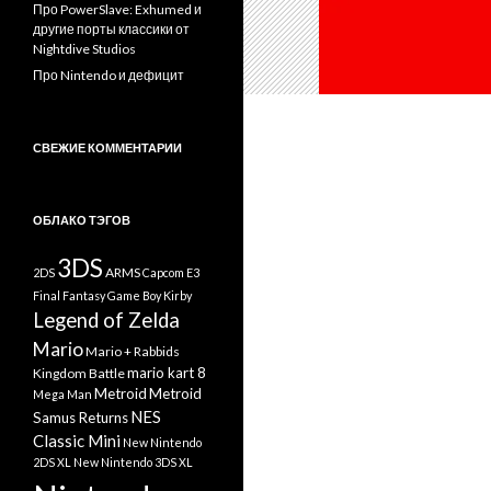
Про PowerSlave: Exhumed и
другие порты классики от
Nightdive Studios
Про Nintendo и дефицит
СВЕЖИЕ КОММЕНТАРИИ
ОБЛАКО ТЭГОВ
3DS
ARMS
2DS
Capcom
E3
Final Fantasy
Game Boy
Kirby
Legend of Zelda
Mario
Mario + Rabbids
mario kart 8
Kingdom Battle
Metroid
Metroid
Mega Man
NES
Samus Returns
Classic Mini
New Nintendo
2DS XL
New Nintendo 3DS XL