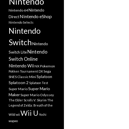
Nintendo
Nintendo
Nintendo 64
Nintendo eShop
Direct
Nintendo Selects
Nintendo
Switch
Nintendo
Nintendo
Switch Lite
Switch Online
Nintendo Wii
NX
Pokemon
Sega
Pokken Tournament DX
Splatoon
SNES Classic Mini
Splatoon 2
Splatoon Test
Super Mario
Super Mario
Maker
Super Mario Odyssey
The Elder Scrolls V: Skyrim
The
Legend of Zelda: Breath of the
Wii U
Wild
wii
Yoshi
марио