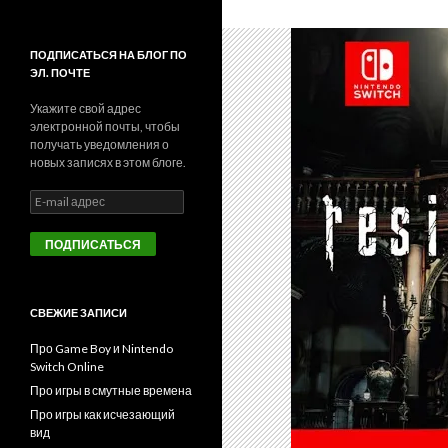
ПОДПИСАТЬСЯ НА БЛОГ ПО
ЭЛ. ПОЧТЕ
Укажите свой адрес
электронной почты, чтобы
получать уведомления о
новых записях в этом блоге.
E
-
m
a
i
l
а
СВЕЖИЕ ЗАПИСИ
д
р
Про Game Boy и Nintendo
е
Switch Online
с
Про игры в смутные времена
Про игры как исчезающий
вид