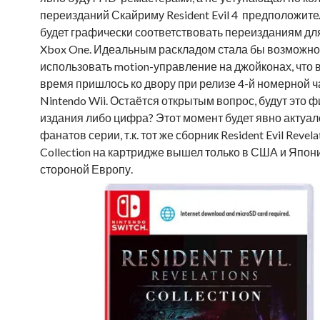
переизданий Скайриму Resident Evil 4 предположите
будет графически соответствовать переизданиям для
Xbox One. Идеальным раскладом стала бы возможно
использовать motion-управление на джойконах, что 
время пришлось ко двору при релизе 4-й номерной ч
Nintendo Wii. Остаётся открытым вопрос, будут это 
издания либо цифра? Этот момент будет явно актуал
фанатов серии, т.к. тот же сборник Resident Evil Revela
Collection на картридже вышел только в США и Япон
стороной Европу.