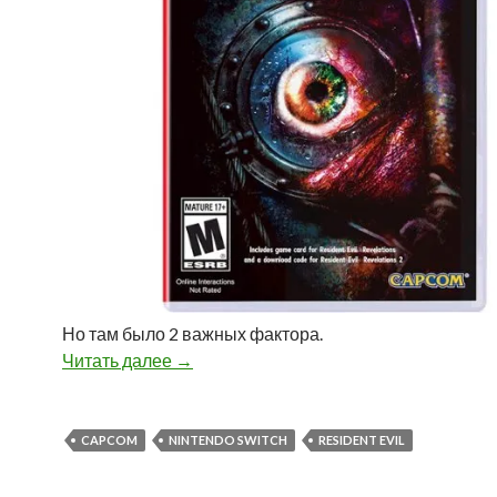
Но там было 2 важных фактора.
Читать далее
Capcom как главный фанат переизданий к
→
CAPCOM
NINTENDO SWITCH
RESIDENT EVIL