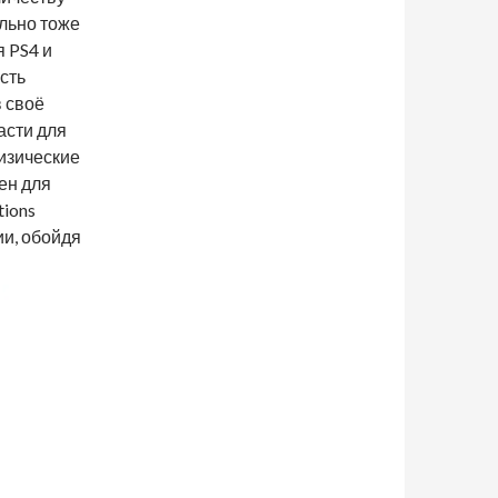
льно тоже
 PS4 и
сть
в своё
асти для
физические
ен для
tions
ии, обойдя