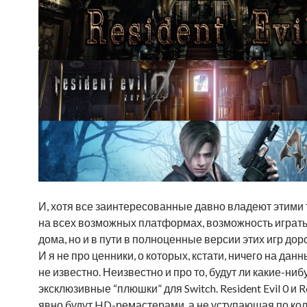
И, хотя все заинтересованные давно владеют этими
на всех возможных платформах, возможность играть
дома, но и в пути в полноценные версии этих игр доро
И я не про ценники, о которых, кстати, ничего на дан
не известно. Неизвестно и про то, будут ли какие-ниб
эксклюзивные “плюшки” для Switch. Resident Evil 0 и Re
явно будут HD-ремастерами, а не уступающая по ко