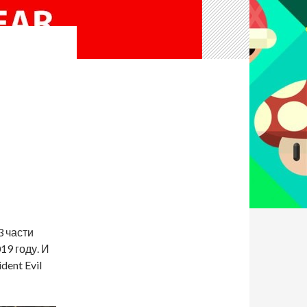
3 части
19 году. И
dent Evil