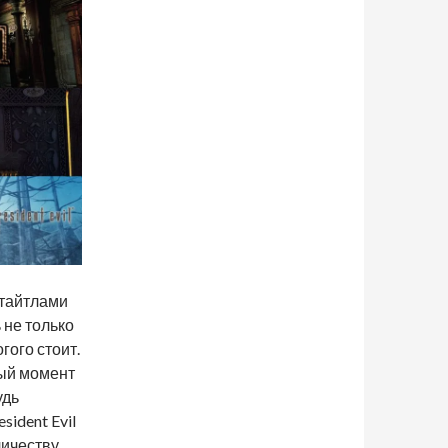
 тайтлами
 не только
гого стоит.
ный момент
удь
sident Evil
личеству