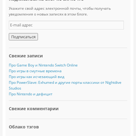
Укажите свой адрес электронной почты, чтобы получать
уведомления о новых записях в этом блоге.
E
-
m
a
i
l
Свежие записи
а
д
Про Game Boy и Nintendo Switch Online
р
Про игры в смутные времена
е
Про игры как исчезающий вид
с
Про PowerSlave: Exhumed и другие порты классики от Nightdive
Studios
Про Nintendo и дефицит
Свежие комментарии
Облако тэгов