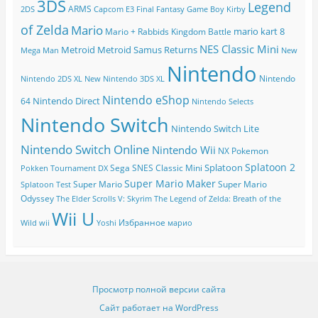
3DS
Legend
ARMS
2DS
Capcom
E3
Final Fantasy
Game Boy
Kirby
of Zelda
Mario
mario kart 8
Mario + Rabbids Kingdom Battle
NES Classic Mini
Metroid
Metroid Samus Returns
Mega Man
New
Nintendo
Nintendo
Nintendo 2DS XL
New Nintendo 3DS XL
Nintendo eShop
Nintendo Direct
64
Nintendo Selects
Nintendo Switch
Nintendo Switch Lite
Nintendo Switch Online
Nintendo Wii
NX
Pokemon
Splatoon 2
Splatoon
Sega
SNES Classic Mini
Pokken Tournament DX
Super Mario Maker
Super Mario
Super Mario
Splatoon Test
Odyssey
The Elder Scrolls V: Skyrim
The Legend of Zelda: Breath of the
Wii U
Избранное
Wild
wii
Yoshi
марио
Просмотр полной версии сайта
Сайт работает на WordPress