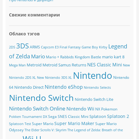
Свежие комментарии
Облако тэгов
3DS
Legend
ARMS
2DS
Capcom
E3
Final Fantasy
Game Boy
Kirby
of Zelda
Mario
mario kart 8
Mario + Rabbids Kingdom Battle
NES Classic Mini
Metroid
Metroid Samus Returns
Mega Man
New
Nintendo
Nintendo
Nintendo 2DS XL
New Nintendo 3DS XL
Nintendo eShop
Nintendo Direct
64
Nintendo Selects
Nintendo Switch
Nintendo Switch Lite
Nintendo Switch Online
Nintendo Wii
NX
Pokemon
Splatoon 2
Splatoon
Sega
SNES Classic Mini
Pokken Tournament DX
Super Mario Maker
Super Mario
Super Mario
Splatoon Test
Odyssey
The Elder Scrolls V: Skyrim
The Legend of Zelda: Breath of the
Wii U