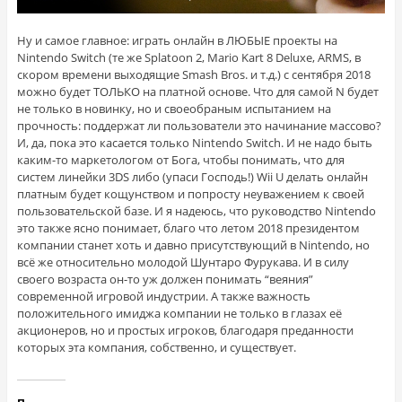
Ну и самое главное: играть онлайн в ЛЮБЫЕ проекты на
Nintendo Switch (те же Splatoon 2, Mario Kart 8 Deluxe, ARMS, в
скором времени выходящие Smash Bros. и т.д.) с сентября 2018
можно будет ТОЛЬКО на платной основе. Что для самой N будет
не только в новинку, но и своеобраным испытанием на
прочность: поддержат ли пользователи это начинание массово?
И, да, пока это касается только Nintendo Switch. И не надо быть
каким-то маркетологом от Бога, чтобы понимать, что для
систем линейки 3DS либо (упаси Господь!) Wii U делать онлайн
платным будет кощунством и попросту неуважением к своей
пользовательской базе. И я надеюсь, что руководство Nintendo
это также ясно понимает, благо что летом 2018 президентом
компании станет хоть и давно присутствующий в Nintendo, но
всё же относительно молодой Шунтаро Фурукава. И в силу
своего возраста он-то уж должен понимать “веяния”
современной игровой индустрии. А также важность
положительного имиджа компании не только в глазах её
акционеров, но и простых игроков, благодаря преданности
которых эта компания, собственно, и существует.