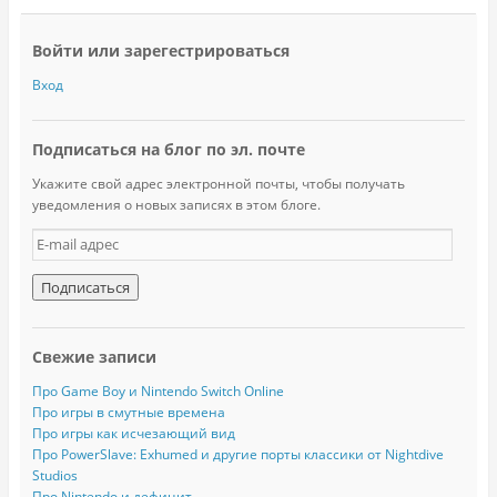
Войти или зарегестрироваться
Вход
Подписаться на блог по эл. почте
Укажите свой адрес электронной почты, чтобы получать
уведомления о новых записях в этом блоге.
E
-
m
a
i
l
Свежие записи
а
д
Про Game Boy и Nintendo Switch Online
р
Про игры в смутные времена
е
Про игры как исчезающий вид
с
Про PowerSlave: Exhumed и другие порты классики от Nightdive
Studios
Про Nintendo и дефицит