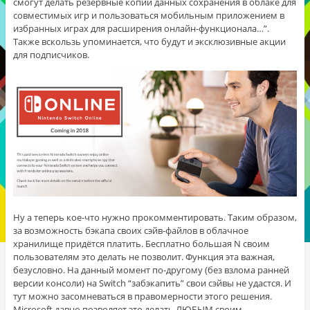
смогут делать резервные копии данных сохранения в облаке для
совместимых игр и пользоваться мобильным приложением в
избранных играх для расширения онлайн-функционала…”.
Также вскользь упоминается, что будут и эксклюзивные акции
для подписчиков.
Ну а теперь кое-что нужно прокомментировать. Таким образом,
за возможность бэкапа своих сэйв-файлов в облачное
хранилище придётся платить. Бесплатно большая N своим
пользователям это делать не позволит. Функция эта важная,
безусловно. На данный момент по-другому (без взлома ранней
версии консоли) на Switch “забэкапить” свои сэйвы не удастся. И
тут можно засомневаться в правомерности этого решения.
Microsoft давно позволяет это делать ЛЮБЫМ своим