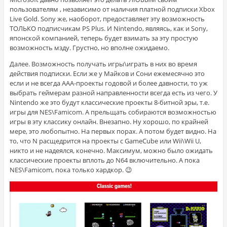
пользователям , независимо от наличия платной подписки Xbox
Live Gold. Sony же, наоборот, предоставляет эту возможность
ТОЛЬКО подписчикам PS Plus. И Nintendo, являясь, как и Sony,
японской компанией, теперь будет взимать за эту простую
возможность мзду. Грустно, но вполне ожидаемо.
Далее. Возможность получать игры\играть в них во время
действия подписки. Если же у Майков и Сони ежемесячно это
если и не всегда AAA-проекты годовой и более давности, то уж
выбрать геймерам разной направленности всегда есть из чего. У
Nintendo же это будут классические проекты 8-битной эры, т.е.
игры для NES\Famicom. А прельщать собираются возможностью
игры в эту классику онлайн. Внезапно. Ну хорошо, по крайней
мере, это любопытно. На первых порах. А потом будет видно. На
то, что N расщедрится на проекты с GameCube или Wii\Wii U,
никто и не надеялся, конечно. Максимум, можно было ожидать
классические проекты вплоть до N64 включительно. А пока
NES\Famicom, пока только хардкор. 😉