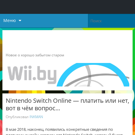
Меню
Неофициальный блог о
Nintendo
Новое о хорошо забытом старом
Nintendo Switch Online — платить или нет,
вот в чём вопрос…
Опубликовал
INKMAN
В мае 2018, наконец, появились конкретные сведения по
платному онлайн-сервису для Nintendo Switch, который будет