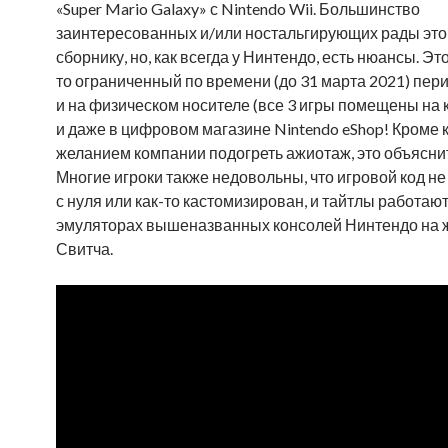
«Super Mario Galaxy» с Nintendo Wii. Большинство
заинтересованных и/или ностальгирующих рады эт
сборнику, но, как всегда у Нинтендо, есть нюансы. Эт
то ограниченный по времени (до 31 марта 2021) пер
и на физическом носителе (все 3 игры помещены на к
и даже в цифровом магазине Nintendo eShop! Кроме 
желанием компании подогреть ажиотаж, это объяснит
Многие игроки также недовольны, что игровой код н
с нуля или как-то кастомизирован, и тайтлы работают
эмуляторах вышеназванных консолей Нинтендо на 
Свитча.