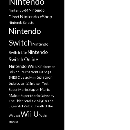
Nintendo
Nintendo
Nintendo 64
Nintendo eShop
Direct
Nintendo Selects
Nintendo
Switch
Nintendo
Nintendo
Switch Lite
Switch Online
Nintendo Wii
NX
Pokemon
Sega
Pokken Tournament DX
Splatoon
SNES Classic Mini
Splatoon 2
Splatoon Test
Super Mario
Super Mario
Maker
Super Mario Odyssey
The Elder Scrolls V: Skyrim
The
Legend of Zelda: Breath of the
Wii U
Wild
wii
Yoshi
марио