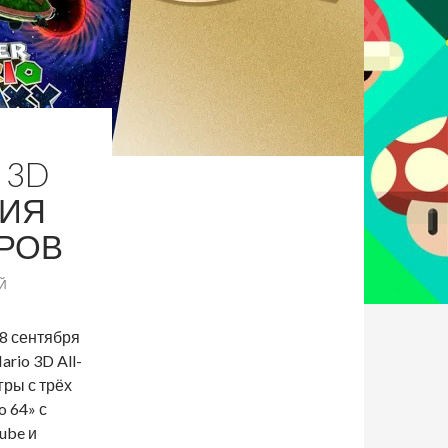
 3D
ЦИЯ
РОВ
Й
8 сентября
ario 3D All-
гры с трёх
 64» с
ube и