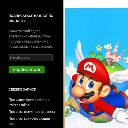
ПОДПИСАТЬСЯ НА БЛОГ ПО
ЭЛ. ПОЧТЕ
Укажите свой адрес
электронной почты, чтобы
получать уведомления о
новых записях в этом блоге.
E
-
m
a
i
l
а
СВЕЖИЕ ЗАПИСИ
д
р
Про Game Boy и Nintendo
е
Switch Online
с
Про игры в смутные времена
Про игры как исчезающий
вид