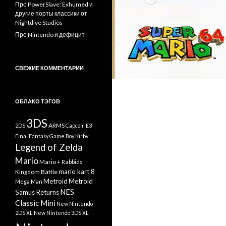
Про PowerSlave: Exhumed и
другие порты классики от
Nightdive Studios
Про Nintendo и дефицит
СВЕЖИЕ КОММЕНТАРИИ
ОБЛАКО ТЭГОВ
3DS
ARMS
2DS
Capcom
E3
Final Fantasy
Game Boy
Kirby
Legend of Zelda
Mario
Mario + Rabbids
mario kart 8
Kingdom Battle
Metroid
Metroid
Mega Man
NES
Samus Returns
Classic Mini
New Nintendo
2DS XL
New Nintendo 3DS XL