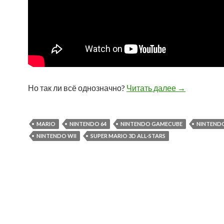
Но так ли всё однозначно?
Читать далее
Сборник “Su
→
MARIO
NINTENDO 64
NINTENDO GAMECUBE
NINTEND
NINTENDO WII
SUPER MARIO 3D ALL-STARS