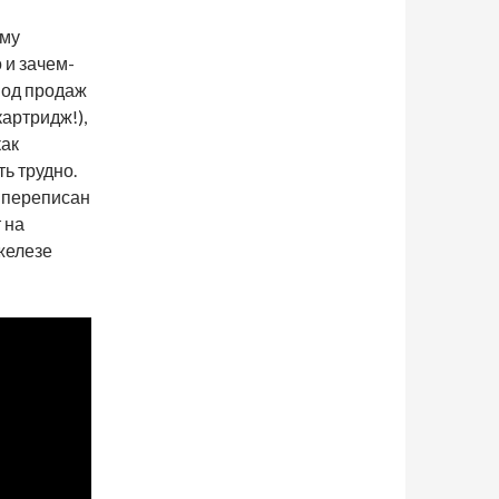
ому
о и зачем-
иод продаж
артридж!),
как
ь трудно.
е переписан
 на
железе